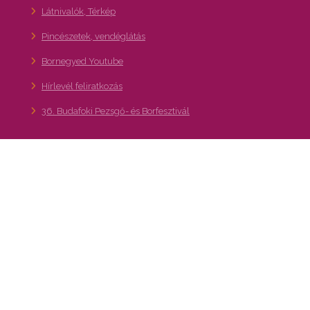
Látnivalók, Térkép
Pincészetek, vendéglátás
Bornegyed Youtube
Hírlevél feliratkozás
36. Budafoki Pezsgő- és Borfesztivál
Kapcsolat
A XXII. kerület – Budafok-Tétény turisztikai,
gasztronómiai és kulturális programajánló
portálja
Bornegyed, Pincejárat:
info@bornegyed.hu
Hírlevél feliratkozás
bornegyed.hu adatkezelési tajékoztató