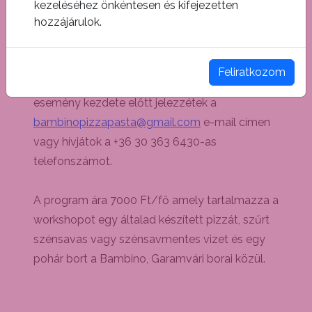
kezeléséhez önkéntesen és kifejezetten
A sütögetés közben a vendégeink vagytok egy
hozzájárulok.
pohár Garamvári borra a kínálatunkból.
A részvétel regisztrációhoz kötött! Kérjük, hogy
Feliratkozom
a részvételi szándékot legalább 24 órával az
esemény kezdete előtt jelezzétek a
bambinopizzapasta@gmail.com
e-mail címen
vagy hívjátok a +36 30 363 6430-as
telefonszámot.
A program ára 7000 Ft/fő amely tartalmazza a
workshopot egy általad készített pizzát, szűrt
szénsavas vagy szénsavmentes vizet és egy
pohár bort a Bambino, Garamvári borai közül.