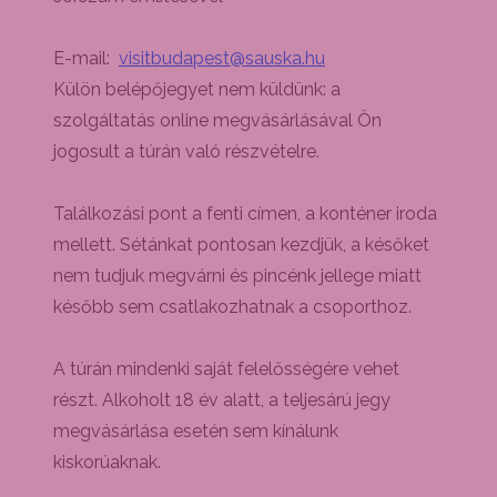
E-mail:
visitbudapest@sauska.hu
Külön belépőjegyet nem küldünk: a
szolgáltatás online megvásárlásával Ön
jogosult a túrán való részvételre.
Találkozási pont a fenti címen, a konténer iroda
mellett. Sétánkat pontosan kezdjük, a későket
nem tudjuk megvárni és pincénk jellege miatt
később sem csatlakozhatnak a csoporthoz.
A túrán mindenki saját felelősségére vehet
részt. Alkoholt 18 év alatt, a teljesárú jegy
megvásárlása esetén sem kínálunk
kiskorúaknak.