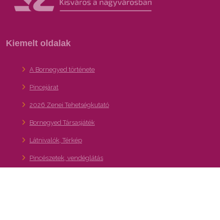
Kiemelt oldalak
A Bornegyed története
Pincejárat
2026 Zenei Tehetségkutató
Bornegyed Társasjáték
Látnivalók, Térkép
Pincészetek, vendéglátás
Bornegyed Youtube
Hírlevél feliratkozás
36. Budafoki Pezsgő- és Borfesztivál