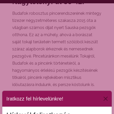
Nagytétényi út 36-42.
Budafok robosztus pincerendszerének mintegy
tízezer négyzetméteres szakasza 2015 óta a
világban számos díjat nyert Sauska pezsgők
otthona. Ez az a műhely, ahová a borászat
saját tokaji területein termett szőlőből készült
száraz alapborok érkeznek és nemesednek
pezsgővé. Pincetúránkon mesélünk Tokajról,
Budafok és a pincénk történetéről, a
hagyományos érlelésű pezsgők készítésének
titkairól, pincénk rejtekében misztikus
időutazásra indulunk, és persze kóstolunk is.
Iratkozz fel hírlevelünkre!
A pezsgő megérdemelten az alkoholos italok
királynője. Sokan azonban elvesznek a
kínálatban. Pezsgő vagy prosecco? Száraz