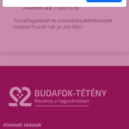
Várszegi Viktorral! 3 pohár pezsgő + szóda
A kóstoló ára: 7 000 Ft/fő
Asztalfoglalásért és a borsétára jelentkezésért
hívjátok Fruzsit! +36 30 215-6617
Kiemelt oldalak