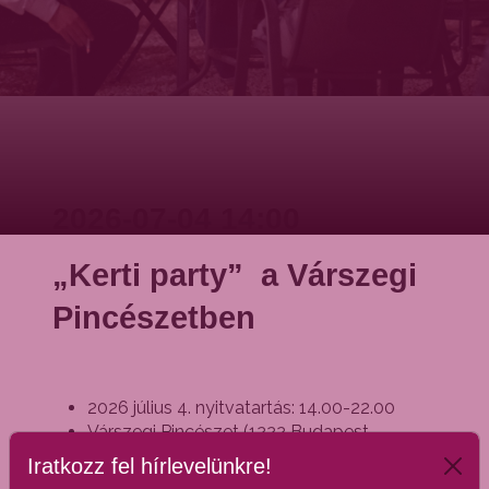
2026-07-04 14:00
„Kerti party” a Várszegi
Pincészetben
2026 július 4. nyitvatartás: 14.00-22.00
Várszegi Pincészet (1222 Budapest,
Nagytétényi út 70.) A belépés ingyenes.
Iratkozz fel hírlevelünkre!
Borbárunkkal megpróbáljuk Budapest