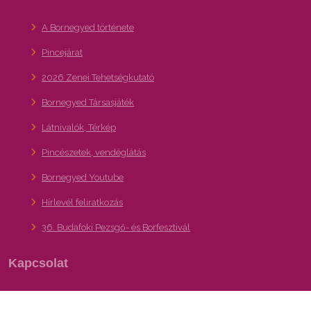
A Bornegyed története
Pincejárat
2026 Zenei Tehetségkutató
Bornegyed Társasjáték
Látnivalók, Térkép
Pincészetek, vendéglátás
Bornegyed Youtube
Hírlevél feliratkozás
36. Budafoki Pezsgő- és Borfesztivál
Kapcsolat
A XXII. kerület – Budafok-Tétény turisztikai,