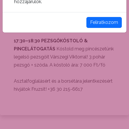
PINCELÁTOGATÁS
Várszegi Viktor
hozzájárulok.
vezetésével, 4 meglepetés borral és szódával
A kóstoló ára: 5 000 Ft/fő (helyszínen
Feliratkozom
fizetendő)
17:30–18:30 PEZSGŐKÓSTOLÓ &
PINCELÁTOGATÁS
Kóstold meg pincészetünk
legelső pezsgőit Várszegi Viktorral! 3 pohár
pezsgő + szóda. A kóstoló ára: 7 000 Ft/fő
Asztalfoglalásért és a borsétára jelentkezésért
hívjátok Fruzsit! +36 30 215-6617