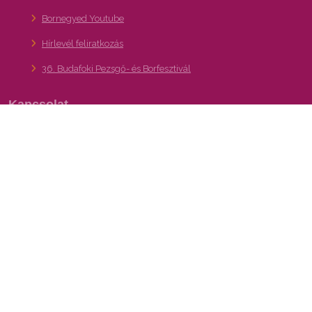
Bornegyed Youtube
Hírlevél feliratkozás
36. Budafoki Pezsgő- és Borfesztivál
Kapcsolat
A XXII. kerület – Budafok-Tétény turisztikai,
gasztronómiai és kulturális programajánló
portálja
Bornegyed, Pincejárat:
info@bornegyed.hu
Hírlevél feliratkozás
bornegyed.hu adatkezelési tajékoztató