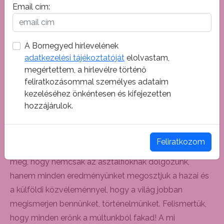
Email cím:
lehetőség. Az intézet fő célja pedig, hogy a különböző
tudományos szakágakban megszületett ismereteket
feldolgozza, értékelje és magas tudományos
A Bornegyed hírlevelének
színvonalon véleményezze. Célunk még, hogy új
adatkezelési tájékoztatóját
elolvastam,
adatokkal járuljunk hozzá a magyarság eredete
megértettem, a hírlevélre történő
valóságon alapuló, egységes történeti képének
feliratkozásommal személyes adataim
kialakításához. Kutatásaink eredménye, hogy sorra
kezeléséhez önkéntesen és kifejezetten
hozzájárulok.
döntünk le dogmákat, elhagyjuk a történelmi
téveszméket, és sorra élünk át paradigmaváltozásokat
az őseinkről eddig kialakult, illetve kialakított
Feliratkozom
történelmével kapcsolatban. Fontos küldetéstudatunk
még, hogy nemcsak az asztalfióknak dolgozunk,
hanem minden eredményünket megosztjuk a hazai és
a külföldi közvéleménnyel, hogy a világ jobban
megismerjen bennünket, történelmünket. Felismertük,
hogy minden erőnk a múltunkból fakad! A mi