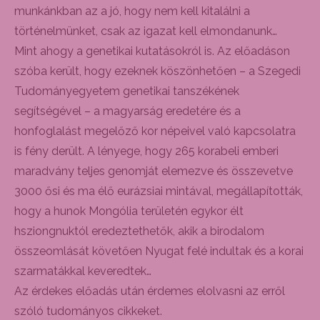
munkánkban az a jó, hogy nem kell kitalálni a
történelmünket, csak az igazat kell elmondanunk…
Mint ahogy a genetikai kutatásokról is. Az előadáson
szóba került, hogy ezeknek köszönhetően – a Szegedi
Tudományegyetem genetikai tanszékének
segítségével – a magyarság eredetére és a
honfoglalást megelőző kor népeivel való kapcsolatra
is fény derült. A lényege, hogy 265 korabeli emberi
maradvány teljes genomját elemezve és összevetve
3000 ősi és ma élő eurázsiai mintával, megállapították,
hogy a hunok Mongólia területén egykor élt
hsziongnuktól eredeztethetők, akik a birodalom
összeomlását követően Nyugat felé indultak és a korai
szarmatákkal keveredtek…
Az érdekes előadás után érdemes elolvasni az erről
szóló tudományos cikkeket.