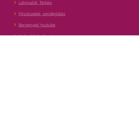
Látnivalók, Térkép
Pincészetek, vendéglátás
Bornegyed Youtube
Hírlevél feliratkozás
36. Budafoki Pezsgő- és Borfesztivál
Kapcsolat
A XXII. kerület – Budafok-Tétény turisztikai,
gasztronómiai és kulturális programajánló
portálja
Bornegyed, Pincejárat:
info@bornegyed.hu
Hírlevél feliratkozás
bornegyed.hu adatkezelési tajékoztató