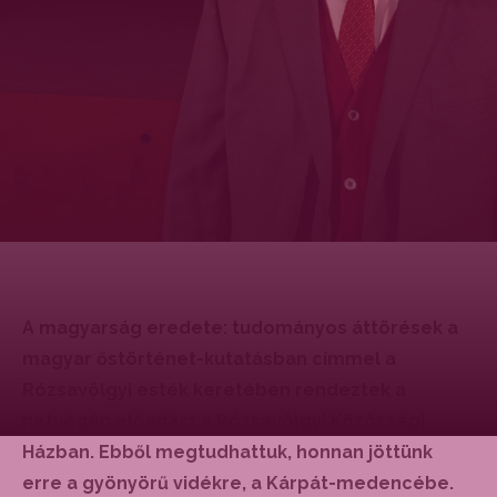
A magyarság eredete: tudományos áttörések a
magyar őstörténet-kutatásban címmel a
Rózsavölgyi esték keretében rendeztek a
hétvégén előadást a Rózsavölgyi Közösségi
Házban. Ebből megtudhattuk, honnan jöttünk
erre a gyönyörű vidékre, a Kárpát-medencébe.