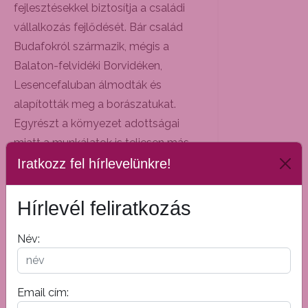
fejlesztésekkel biztosítja a családi
vállalkozás fejlődését. Bár család
Budafokról származik, mégis a
Balaton-felvidéki Borvidéken,
Lesencefaluban álmodták és
alapították meg a borászatukat.
Egyrészt a környezet adottságai
miatt a munkálatok is teljesen más
hangulatban telnek, illetve a régió
Iratkozz fel hírlevelünkre!
jellegzetes fajtáiból készült borokkal
szerettek volna leginkább dolgozni.
Hírlevél feliratkozás
A döntésben a Németh családdal
Név:
közös munka is segített, akik évek
óta ezen a borvidéken élnek és
dolgoznak, tőlük vásárolják a szőlőt.
Email cím:
A kezdést a Covid, majd a nagy