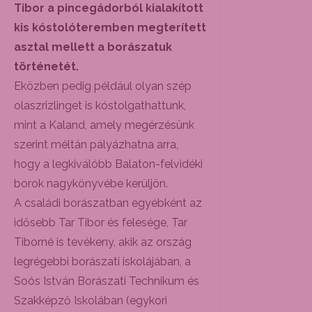
Tibor a pincegádorból kialakított
kis kóstolóteremben megterített
asztal mellett a borászatuk
történetét.
Eközben pedig például olyan szép
olaszrizlinget is kóstolgathattunk,
mint a Kaland, amely megérzésünk
szerint méltán pályázhatna arra,
hogy a legkiválóbb Balaton-felvidéki
borok nagykönyvébe kerüljön.
A családi borászatban egyébként az
idősebb Tar Tibor és felesége, Tar
Tiborné is tevékeny, akik az ország
legrégebbi borászati iskolájában, a
Soós István Borászati Technikum és
Szakképző Iskolában (egykori