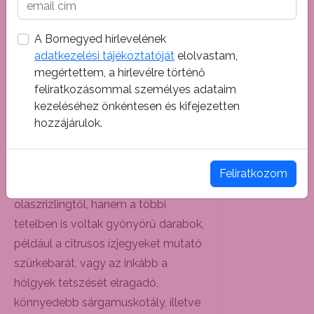
szárazság is megnehezítette, de nem
adták fel a nagy kalandot, dolgoztak
A Bornegyed hírlevelének
tovább, és a munkájuknak be is érett
adatkezelési tájékoztatóját
elolvastam,
a gyümölcse, a szó elvont és szoros
megértettem, a hírlevélre történő
értelmében is.
feliratkozásommal személyes adataim
kezeléséhez önkéntesen és kifejezetten
Nemcsak a Kaland elnevezésű
hozzájárulok.
csoda nyűgözte le ugyanis le a
Pincejárat vendégeit, amely el is
várható egy késői szüretelésű,
Feliratkozom
hordós érlelésű, száraz
olaszrizlingtől, hanem a többi
tételben is voltak gyönyörű darabok,
például a citrusos ízjegyeket mutató
szürkebarát, vagy az inkább a
hölgyek tetszését elragadó,
könnyedebb sárgamuskotály, illetve