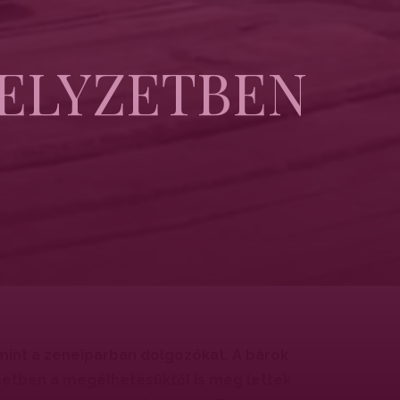
ELYZETBEN
mint a zeneiparban dolgozókat. A bárok
setben a megélhetésüktől is meg lettek