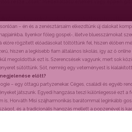
ntős része „csak” mellékállású énekes vagy éppen gitá
.
Mind zeneileg, mind családilag szokatlan lehetett…
sonlóan – én és a zenésztársaim elkezdtünk új dalokat kompo
ainkba. Ilyenkor főleg gospel-, illetve bluesszámokat szere
előre rögzített előadásokat töltöttünk fel, hiszen élőben mé
erű, hiszen a legkisebb fiam általános iskolás, így az ő onl
emekül megoldottuk ezt is. Szerencsések vagyunk, mert sok k
 kenyeret sütöttünk. Sőt, nemrég egy veteményest is kialakítot
 megjelenése előtt?
gie – egy öttagú partyzenekar. Céges, családi és egyéb ren
eket játszunk. Egyedi hangzása teszi különlegessé ezt a for
m is, Horváth Misi szájharmonikás barátommal leginkább gosp
zágot, és a tradicionális hangzás mellett a popzenével is 
A38 hajó által meghirdetett pályázaton – egy karanténkoncer
inhardt stílusa ihlette zenekar egyébként 90-es évekbeli ma