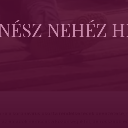
NÉSZ NEHÉZ H
yira a koronavírus okozta rendelkezések bevezetése, 
 az előadók nemcsak a közönségüktől, de rosszabb e