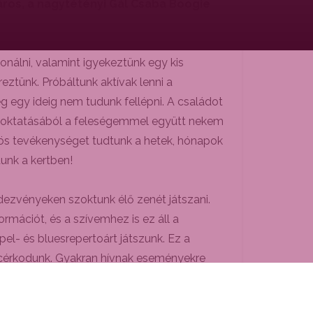
ros, a nagytétényi Gál Csaba Boogie
nálni, valamint igyekeztünk egy kis
ztünk. Próbáltunk aktívak lenni a
g egy ideig nem tudunk fellépni. A családot
ine oktatásából a feleségemmel együtt nekem
özös tevékenységet tudtunk a hetek, hónapok
tunk a kertben!
dezvényeken szoktunk élő zenét játszani.
mációt, és a szívemhez is ez áll a
el- és bluesrepertoárt játszunk. Ez a
kacérkodunk. Gyakran hívnak eseményekre
ten – is színpadra fogok állni a Creme de
gyar dalokat játszik. Mivel jómagam