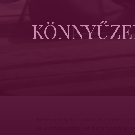
KÖNNYŰZE
Kevés réteget, szakmát viselt meg ann
és a szórakozóhelyek bezárásával ezek