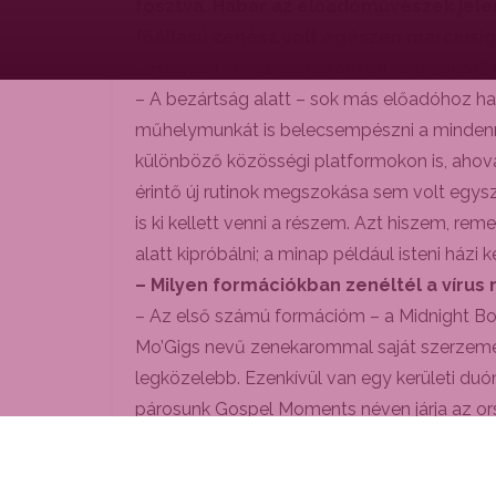
fosztva. Habár az előadóművészek jele
főállású zenész volt egészen márciusig
– Hogyan viselte a karantén időszakát? 
– A bezártság alatt – sok más előadóhoz ha
műhelymunkát is belecsempészni a mindennapj
különböző közösségi platformokon is, ahová 
érintő új rutinok megszokása sem volt egysz
is ki kellett venni a részem. Azt hiszem, r
alatt kipróbálni; a minap például isteni házi
– Milyen formációkban zenéltél a vírus
– Az első számú formációm – a Midnight Boo
Mo’Gigs nevű zenekarommal saját szerzemény
legközelebb. Ezenkívül van egy kerületi duó
párosunk Gospel Moments néven járja az ors
vendégelőadóként is. Hamarosan például az 
la Pop nevű swing formációban. A Django Re