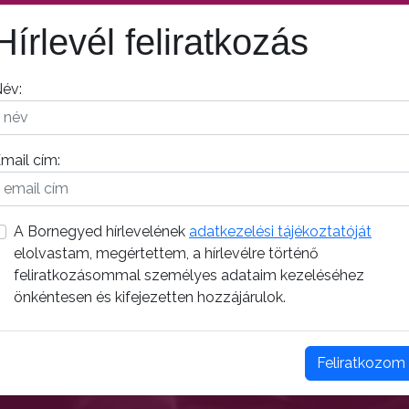
Hírlevél feliratkozás
év:
mail cím:
A Bornegyed hírlevelének
adatkezelési tájékoztatóját
elolvastam, megértettem, a hírlevélre történő
feliratkozásommal személyes adataim kezeléséhez
önkéntesen és kifejezetten hozzájárulok.
Feliratkozom