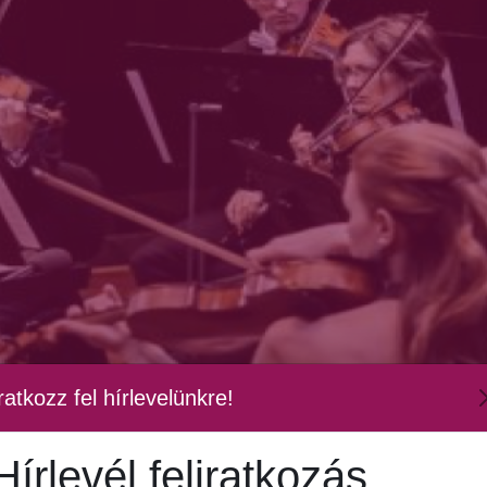
ratkozz fel hírlevelünkre!
Hírlevél feliratkozás