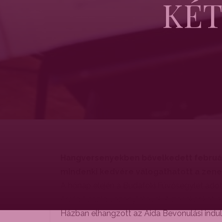
KÉT
Hangversenyekben bővelkedett február e
mindenki kedvére válogathatott a zenei 
A hónap elején a Budafoki Fúvósegylet adot
Arató László vezényletével. A zenekar két é
Házban elhangzott az Aida Bevonulási indul