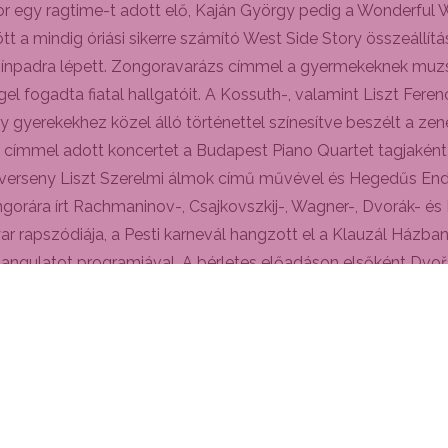
gor egy ragtime-t adott elő, Kaján György pedig a Wonderful 
a mindig óriási sikerre számító West Side Story összeállítás
zínpadra lépett. Zongoravarázs címmel a gyermekeknek muzsik
l fogadta fiatal hallgatóit. A Kossuth-, valamint Liszt Fe
gyerekekhez közel álló történettel színesítve beszélt a zen
e címmel adott koncertet a Budapest Piano Quartet tagjaként
gverseny Liszt Szerelmi álmok című művével és Hegedűs End
t zongorára írt Rachmaninov-, Csajkovszkij-, Wagner-, Dvorák
 rapszódiája, a Pesti karnevál hangzott el a Klauzál Házban
hangulatot programjával. A bérletes előadáson elsőként Dvoř
Z rendszeresen játssza kortárs magyar szerzők műveit, hog
zen Kotroczó Szabolcs fagottművész előadásában Ott Rezső 
ja csendült fel. A 100 Tagú Cigányzenekar a Szelmann Házban