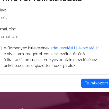
év:
mail cím:
A Bornegyed hírlevelének
adatkezelési tájékoztatóját
elolvastam, megértettem, a hírlevélre történő
feliratkozásommal személyes adataim kezeléséhez
önkéntesen és kifejezetten hozzájárulok.
Feliratkozom