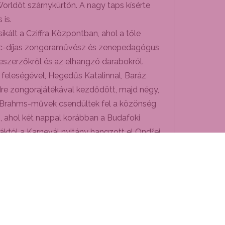
Worldöt szárnykürtön. A nagy taps kísérte
 is.
ált a Cziffra Központban, ahol a tőle
renc-díjas zongoraművész és zenepedagógus
eszerzőkről és az elhangzó darabokról.
 feleségével, Hegedűs Katalinnal, Baráz
re zongorajátékával kezdődött, majd négy,
- és Brahms-művek csendültek fel a közönség
, ahol két nappal korábban a Budafoki
áktól a Karnevál nyitány hangzott el Ondřej
y minél szélesebb körben megismertethesse
fagottversenyét játszotta a zenekar, majd
 adott fergeteges koncertet ittlétének első