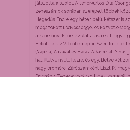
játszotta a szólót. A tenorkürtös Dila Cson
zeneszámok sorában szerepelt többek között 
Hegedűs Endre egy héten belül kétszer is s
megszokott kedvességgel és közvetlenségge
a zeneművek megszólaltatása előtt egy-egy 
Bálint-, azaz Valentin-napon Szerelmes est
(Yajima) Alisával és Baráz Ádámmal. A han
hat, illetve nyolc kézre, és egy, illetve ké
nagy örömére. Zárószámként Liszt IX. magyar
Dohnányi Zenekar varázsolt igazi karneváli 
Vrabe vezényletével. Köztudott, hogy a BD
és megszerettethesse a mai kor zenejét. E
zárásként Bohuslav Jan Martinu 6. szimfóniá
évfordulóján, február 12-én.
Tamás Angéla