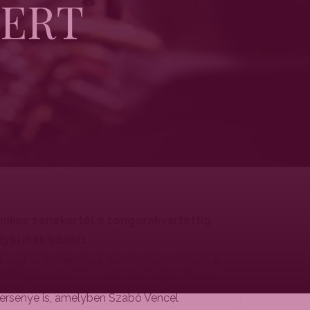
CERT
nikus zenekartól a zongorakvartettig
lyszínek között.
 Ezüst Érdemkereszt elismerésben részesült
több különlegességgel is készült. A Klauzál
versenye is, amelyben Szabó Vencel