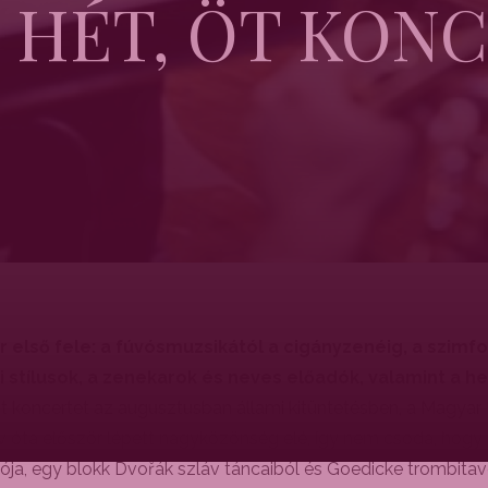
 HÉT, ÖT KON
lső fele: a fúvósmuzsikától a cigányzenéig, a szimfo
stílusok, a zenekarok és neves előadók, valamint a he
t koncertet az augusztusban állami kitüntetésben, a Magyar
v óta először lépett nagyközönség elé, így nem csoda, hogy 
ója, egy blokk Dvořák szláv táncaiból és Goedicke trombita