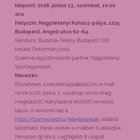
Időpont: 2026. június 13., szombat, 10.00
óra
Helyszín: Nagytétényi Kohász-pálya, 1225
Budapest, Angeli utca 62–64.
Rendező: Budafok-Tétény Budapest XXII.
kerület Önkormányzata
Szakmai együttműködő partner: Nagytétényi
Sportegyesület
Nevezés:
Előzetesen, a keruletnapja@bp22.hu e-mail-
címre 2026. június 7., vasárnap 20.00 óráig
megküldött, hiánytalanul kitöltött nevezési
lapon. A nevezési lap a
https://bornegyed.hu/jelentkezesek
oldalról
letölthető. Kérés esetén e-mailben is elküldjük.
Nevezési díj nincs. Legfeljebb 8 csapat