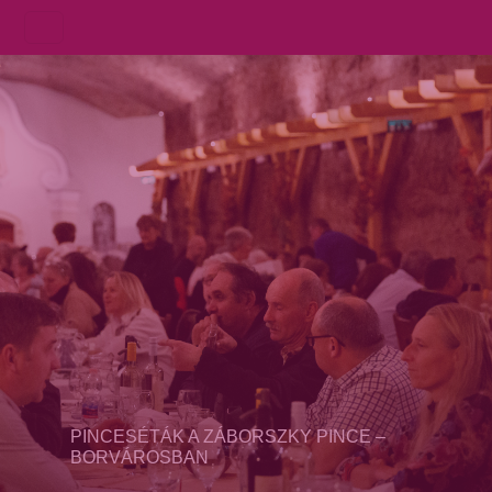
PINCESÉTÁK A ZÁBORSZKY PINCE –
BORVÁROSBAN