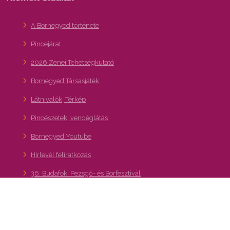
A Bornegyed története
Pincejárat
2026 Zenei Tehetségkutató
Bornegyed Társasjáték
Látnivalók, Térkép
Pincészetek, vendéglátás
Bornegyed Youtube
Hírlevél feliratkozás
36. Budafoki Pezsgő- és Borfesztivál
Kapcsolat
A XXII. kerület – Budafok-Tétény turisztikai,