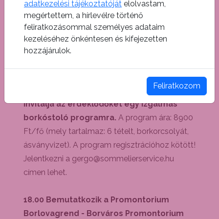
adatkezelési tájékoztatóját
elolvastam,
megértettem, a hírlevélre történő
Március 1-én tartandó programjaink
feliratkozásommal személyes adataim
regisztrációhoz kötöttek
. Részvételi
kezeléséhez önkéntesen és kifejezetten
szándékuk jelezését az
info@borvaros.hu
e-
hozzájárulok.
mail címen február 28-ig várjuk.
Feliratkozom
15:00 órakor Bitai Gergely sommelier
invitálja az érdeklődőket egy izgalmas
borkóstoló programra.
A program ára: 8900
Ft/fő (mely tartalmaz: 6 tételt, borkorcsolyát,
ásványvizet). A program regisztrációhoz kötött!
Jelentkezni a gergo@sommelierservice.hu
címen lehet.
18.00 Bemutatkozik a Promontorium
Borlovagrend - Borváros Promontorium