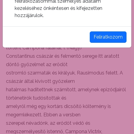
feliratkozásommal személyes adataim
találkozhatnak a lovassági gyakorlatok
kezeléséhez önkéntesen és kifejezetten
látványos forgatagával és a római lovasíjászok
hozzájárulok.
bravúrjaival.
Feliratkozom
Kr. u. 322-ben egy birodalmi jelentőségű esemény
történt Campona falainál. I. (Nagy)
Constantinus császár és felmentő serege itt aratott
döntő győzelmet az erődöt
ostromló szarmaták és királyuk, Rausimodus felett. A
császár által kivívott győzelem
hatalmas haditettnek számított, amelynek epizódjairól
történetírók tudósítottak és
amelyről még egy kortárs dicsőítő költemény is
megemlékezett. Ebben a versben
szerepel névadónk, az erődöt védő és
megszemélyesítő istennő, Campona Victrix,