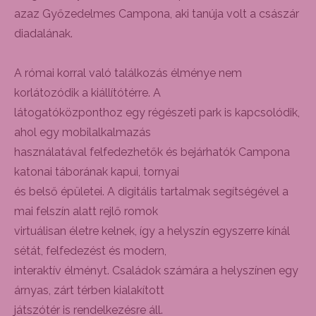
azaz Győzedelmes Campona, aki tanúja volt a császár
diadalának.
A római korral való találkozás élménye nem
korlátozódik a kiállítótérre. A
látogatóközponthoz egy régészeti park is kapcsolódik,
ahol egy mobilalkalmazás
használatával felfedezhetők és bejárhatók Campona
katonai táborának kapui, tornyai
és belső épületei. A digitális tartalmak segítségével a
mai felszín alatt rejlő romok
virtuálisan életre kelnek, így a helyszín egyszerre kínál
sétát, felfedezést és modern,
interaktív élményt. Családok számára a helyszínen egy
árnyas, zárt térben kialakított
játszótér is rendelkezésre áll.