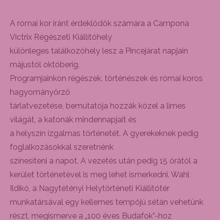
A római kor iránt érdeklődők számára a Campona
Victrix Régészeti Kiállítóhely
különleges találkozóhely lesz a Pincejárat napjain
májustól októberig.
Programjainkon régészek, történészek és római koros
hagyományőrző
tárlatvezetése, bemutatója hozzák közel a limes
világát, a katonák mindennapjait és
a helyszín izgalmas történetét. A gyerekeknek pedig
foglalkozásokkal szeretnénk
színesíteni a napot. A vezetés után pedig 15 órától a
kerület történetével is meg lehet ismerkedni. Wahl
Ildikó, a Nagytétényi Helytörténeti Kiállítótér
munkatársával egy kellemes tempójú sétán vehetünk
részt, megismerve a „100 éves Budafok”-hoz