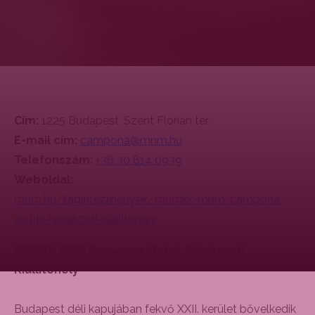
Cím:
1225 Budapest, Szent Flórián tér
E-mail cím:
campona@mnm.hu
Telefonszám:
+36 30 814 0939
Weboldal:
mnm.hu/tagintezmenyek/mnmkk-mnm-campona-
victrix-regeszeti-kiallitohely
MNMKK MNM Campona Victrix Régészeti
Kiállítóhely
Budapest déli kapujában fekvő XXII. kerület bővelkedik