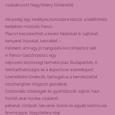
csatlakozott Nagytétény történetét.
Aki pedig egy kedélyes borozásra készül, a kiállítóhely
kertjében működő Pancs
Piacon beszerezheti a kísérő falatokat is: sajtokat,
kenyeret, húsokat, kencéket –
mindent, ami egy jó hangulatú koccintáshoz kell.
A Pancs-Gasztroplacc egy
népszerű közösségi termelői piac Budapesten. A
fenntarthatóságra és a &quot;low waste&quot;
szemléletre törekszik, támogatva a természettel
összhangban dolgozó gazdákat.
Szezonális zöldségek és gyümölcsök, sajtok, házi
füstölt áruk (sonka, szalámi),
pékáruk, szörpök, lekvárok, borok és egyéb kézműves
finomságok. Nagytétény régi