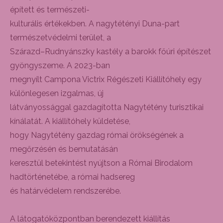
épített és természeti-
kulturális értékekben. A nagytétényi Duna-part
természetvédelmi terület, a
Szárazd–Rudnyánszky kastély a barokk főúri építészet
gyöngyszeme. A 2023-ban
megnyílt Campona Victrix Régészeti Kiállítóhely egy
különlegesen izgalmas, új
látványossággal gazdagította Nagytétény turisztikai
kínálatát. A kiállítóhely küldetése,
hogy Nagytétény gazdag római örökségének a
megőrzésén és bemutatásán
keresztül betekintést nyújtson a Római Birodalom
hadtörténetébe, a római hadsereg
és határvédelem rendszerébe.
A látogatóközpontban berendezett kiállítás