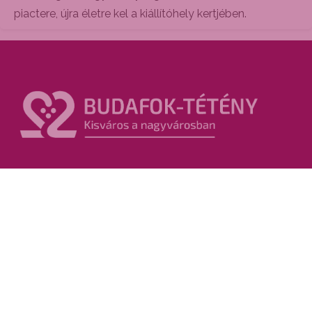
piactere, újra életre kel a kiállítóhely kertjében.
Kiemelt oldalak
A Bornegyed története
Pincejárat
2026 Zenei Tehetségkutató
Bornegyed Társasjáték