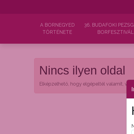
A BORNEGYED
36. BUDAFOKI PEZSG
TÖRTÉNETE
BORFESZTIVÁL
Nincs ilyen oldal
Elképzelhető, hogy elgépeltél valamit, vagy 
I
N