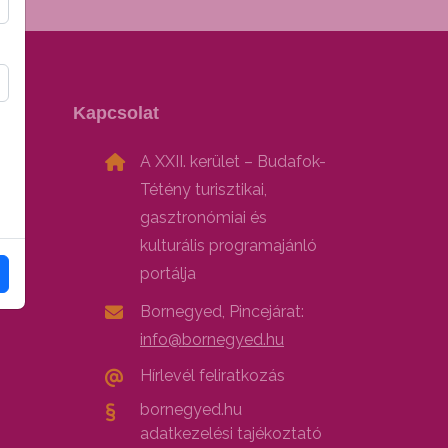
Kapcsolat
A XXII. kerület – Budafok-
Tétény turisztikai,
gasztronómiai és
kulturális programajánló
portálja
Bornegyed, Pincejárat:
info@bornegyed.hu
Hírlevél feliratkozás
bornegyed.hu
adatkezelési tajékoztató