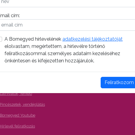
mail cím:
lt oldalak
A Bornegyed hírlevelének
adatkezelési tájékoztatóját
elolvastam, megértettem, a hírlevélre történő
A Bornegyed története
feliratkozásommal személyes adataim kezeléséhez
önkéntesen és kifejezetten hozzájárulok.
Pincejárat
2026 Zenei Tehetségkutató
Feliratkozom
Bornegyed Társasjáték
Látnivalók, Térkép
Pincészetek, vendéglátás
Bornegyed Youtube
Hírlevél feliratkozás