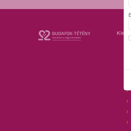
E
Kieme