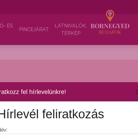
Ő- ÉS
LÁTNIVALÓK,
PINCEJÁRAT
TÉRKÉP
az oldal tartalma törlésre került.
ratkozz fel hírlevelünkre!
Hírlevél feliratkozás
év: