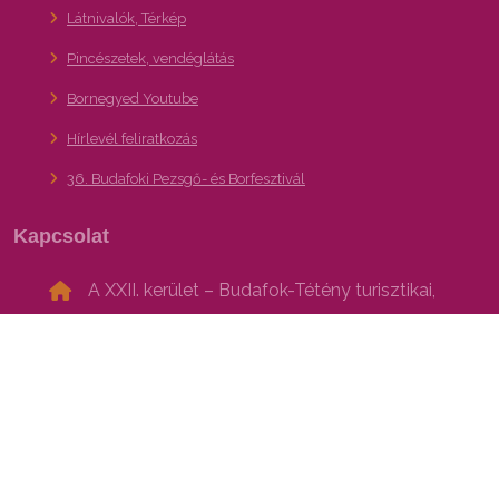
Látnivalók, Térkép
Pincészetek, vendéglátás
Bornegyed Youtube
Hírlevél feliratkozás
36. Budafoki Pezsgő- és Borfesztivál
Kapcsolat
A XXII. kerület – Budafok-Tétény turisztikai,
gasztronómiai és kulturális programajánló
portálja
Bornegyed, Pincejárat:
info@bornegyed.hu
Hírlevél feliratkozás
bornegyed.hu adatkezelési tajékoztató