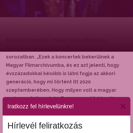
A kerületi zenész, énekes Varga Miklós és
együttese is fellépett a Raktárkoncert-
sorozatban. „Ezek a koncertek bekerülnek a
Magyar Filmarchívumba, és ez azt jelenti, hogy
évszázadokkal később is látni fogja az akkori
generáció, hogy mi történt itt 2020
szeptemberében. Hogy milyen volt a magyar
rockzene felhozatala. Ez egy zenetörténeti
Iratkozz fel hírlevelünkre!
kuriózum – nyilatkozta a lehetőségről Varga
Miklós.
– Ezenkívül pedig a kormányzatnak köszönhetően ez
Hírlevél feliratkozás
azért nekünk is anyagi segítség. A szerencsésebbek