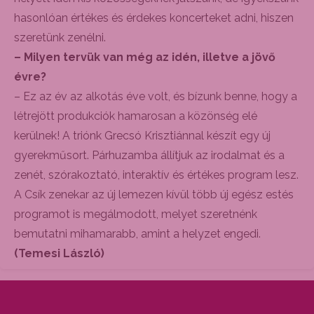
hasonlóan értékes és érdekes koncerteket adni, hiszen
szeretünk zenélni.
– Milyen tervük van még az idén, illetve a jövő
évre?
– Ez az év az alkotás éve volt, és bízunk benne, hogy a
létrejött produkciók hamarosan a közönség elé
kerülnek! A triónk Grecsó Krisztiánnal készít egy új
gyerekműsort. Párhuzamba állítjuk az irodalmat és a
zenét, szórakoztató, interaktív és értékes program lesz.
A Csík zenekar az új lemezen kívül több új egész estés
programot is megálmodott, melyet szeretnénk
bemutatni mihamarabb, amint a helyzet engedi.
(Temesi László)