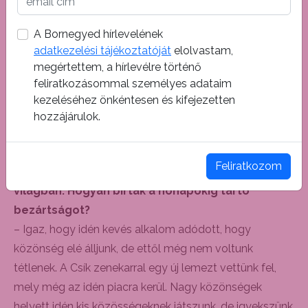
Természetesen semmi keménységre nem kell
A Bornegyed hírlevelének
számítani, de igyekszünk sokszínűek lenni. Ezen az
adatkezelési tájékoztatóját
elolvastam,
estén, miután csak hárman fogunk a színpadon állni, a
megértettem, a hírlevélre történő
hangszerelés lesz egyedi. Nem lesz egyhangú a
feliratkozásommal személyes adataim
megszólalásunk, mivel mindannyian több hangszeren
kezeléséhez önkéntesen és kifejezetten
játszunk. Műsorunkban népzene, népzene alapú
hozzájárulok.
feldolgozások, számunkra kedves zenészek dalai és
saját dalok is szerepelnek.
Feliratkozom
– Végre fellépés ebben a furcsa „kovidos”
világban. Hogyan bírták a hónapokig tartó
bezártságot?
– Igaz, hogy idén kevés alkalom adódott, hogy
közönség elé álljunk, de ettől még nem voltunk
tétlenek. A Csík zenekarral egy új lemezt vettünk fel,
mely még az idén piacra kerül. Nagy közönségek
helyett idén kis közösségeknek játszunk, de igyekszünk