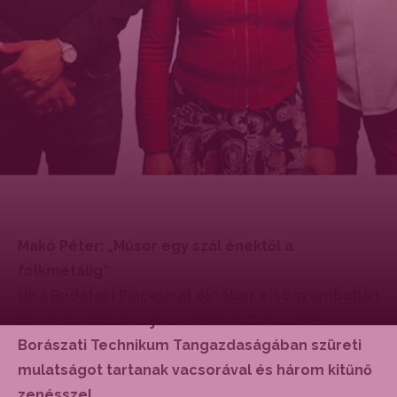
Makó Péter: „Műsor egy szál énektől a
folkmetálig”
Újra Budafoki Pincejárat október első szombatján
finom borokkal és jó zenével. A Soós István
Borászati Technikum Tangazdaságában szüreti
mulatságot tartanak vacsorával és három kitűnő
zenésszel…