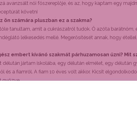
zá avanzsált női főszereplője, és az, hogy kaptam egy maj
receptúrát követni
t az ön számára pluszban ez a szakma?
tőle tanultam, amit a cukrászatról tudok. Ő azóta barátnőm, 
déglátó lelkesedés mellé. Megerősítését annak, hogy étellel k
 egész embert kívánó szakmát párhuzamosan űzni? Mit sz
t délután jártam iskolába, egy délután elmélet, egy délután gy
 és a fiamról. A fiam 10 éves volt akkor. Kicsit elgondolkodo
lt győzve.
 beindításán is dolgozik, ami szorosan összefügg a cukrá
tro hármas ikerpárt segítettünk világra az elmúlt évben. Egy
És kiváló a csapat, öröm munkába járni.
hatta a finom karácsonyi desszertet és kérdéseket tehetett 