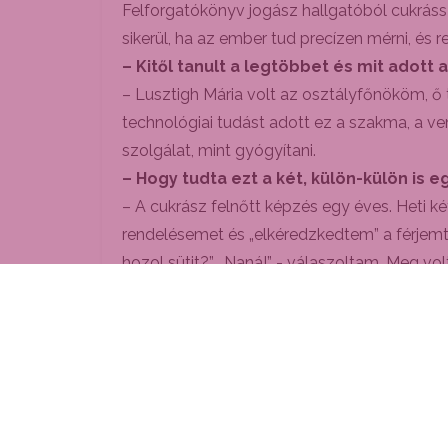
Felforgatókönyv jogász hallgatóból cukráss
sikerül, ha az ember tud precízen mérni, és 
– Kitől tanult a legtöbbet és mit adot
– Lusztigh Mária volt az osztályfőnököm, ő 
technológiai tudást adott ez a szakma, a ven
szolgálat, mint gyógyítani.
– Hogy tudta ezt a két, külön-külön is
– A cukrász felnőtt képzés egy éves. Heti ké
rendelésemet és „elkéredzkedtem” a férjemtől
hozol sütit?”. „Naná!” - válaszoltam. Meg vo
– A gyógyítás mellett egy új vállalkozás
– Egy új optika-szemészeti rendelő-fine bis
ehhez fogható üzleti kombináció. Izgalmas. 
A beszélgetést követően mindenki megkóstol
(Viszkocsil Dóra)