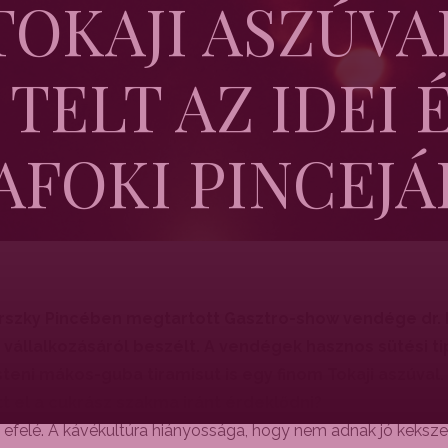
TOKAJI ASZÚVA
 TELT AZ IDEI 
AFOKI PINCEJÁ
orszky Pincében megtartott Gasztro-show vendége dr.
j vállalkozásáról beszélt. A vendégek hasznos sütési
isteni mákos-guba tiramisut is egy finom Tokaji aszúval.
 el a cukrász szakma iránt érdeklődni?
efelé. A kávékultúra hiányossága, hogy nem adnak jó kekszet