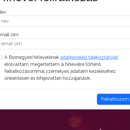
év:
mail cím:
A Bornegyed hírlevelének
adatkezelési tájékoztatóját
elolvastam, megértettem, a hírlevélre történő
feliratkozásommal személyes adataim kezeléséhez
önkéntesen és kifejezetten hozzájárulok.
Feliratkozom