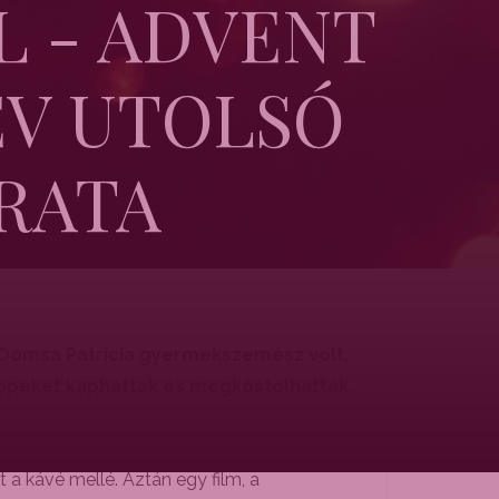
L - ADVENT
ÉV UTOLSÓ
RATA
 Domsa Patrícia gyermekszemész volt,
 tippeket kaphattak és megkóstolhatták
 a kávé mellé. Aztán egy film, a