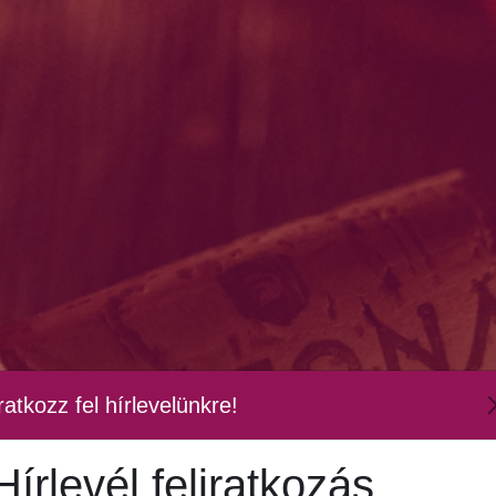
ratkozz fel hírlevelünkre!
Hírlevél feliratkozás