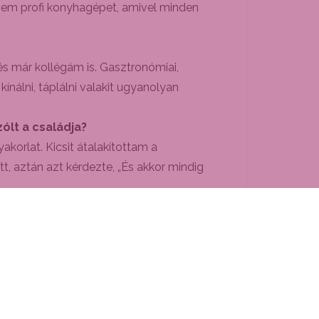
dnem profi konyhagépet, amivel minden
és már kollégám is. Gasztronómiai,
ínálni, táplálni valakit ugyanolyan
ólt a családja?
akorlat. Kicsit átalakítottam a
tt, aztán azt kérdezte, „És akkor mindig
szattal. Mi ez az új irány?
edülálló, egész Európában nem igen van
fel a doktornőnek.