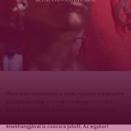
Most már hivatalosan is sztár, ugyanis megnyerte
a Sztárban sztár című zenés tévévetélkedőt.
Szabó Ádám újabb babért gyűjtött be, s ezzel
nemcsak harmonikajátékával, hanem
énekhangjával is csúcsra jutott. Az egykori