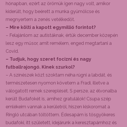
hónapban, ezért az örömük igen nagy volt, amikor
kiderült, hogy beérett a munka gyümölcse és
megnyertem a zenés vetélkedőt.
– Mire költi a kapott egymillió forintot?
– Felajánlom az autistáknak, értük december közepén
lesz egy műsor, amit remélem, enged megtartani a
Covid.
– Tudjuk, hogy szeret focizni és nagy
futballrajongó. Kinek szurkol?
– A színészek közt szoktam néha rúgni a labdát, és
természetesen nyomon követem a Fradi, illetve a
válogatott remek szereplését. S persze, az élvonalba
került Budafokét is, amihez gratulálok! Csupa szép
emlékeim vannak a kerületről, hiszen kiskoromat a
Ringló utcában töltöttem. Édesapám is tősgyökeres
budafoki, itt született, idejárunk a keresztapámhoz és