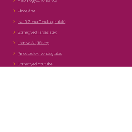
A Bornegyed története
Pincejárat
2026 Zenei Tehetségkutató
Bornegyed Társasjáték
Látnivalók, Térkép
Pincészetek, vendéglátás
Bornegyed Youtube
Hírlevél feliratkozás
36. Budafoki Pezsgő- és Borfesztivál
Kapcsolat
A XXII. kerület – Budafok-Tétény turisztikai,
gasztronómiai és kulturális programajánló
portálja