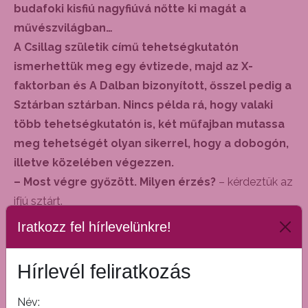
budafoki kisfiú nagyfiúvá nőtte ki magát a
művészvilágban…
A Csillag születik című tehetségkutatón
ismerhettük meg egy évtizede, majd az X-
faktorban és A Dalban bizonyított, ősszel pedig a
Sztárban sztárban. Nincs példa rá, hogy valaki
több tehetségkutatón is, két műfajban mutassa
meg tehetségét olyan sikerrel, hogy a dobogón,
illetve közelében végezzen.
– Most végre győzött. Milyen érzés?
– kérdeztük az
ifjú sztárt.
– Ez egy új érzés számomra, de az eddigi
Iratkozz fel hírlevelünkre!
teljesítményeimért sincs mit szégyenkeznem. Persze,
nagyon örülök, hogy most nyertem.
Hírlevél feliratkozás
– Nem is akárkiket megelőzve, tapasztalt,
befutott énekesek előtt, az egyik legnagyobb
Név: