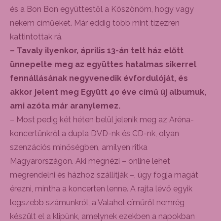
és a Bon Bon együttestől a Köszönöm, hogy vagy
nekem címűeket. Már eddig több mint tízezren
kattintottak rá.
– Tavaly ilyenkor, április 13-án telt ház előtt
ünnepelte meg az együttes hatalmas sikerrel
fennállásának negyvenedik évfordulóját, és
akkor jelent meg Együtt 40 éve című új albumuk,
ami azóta már aranylemez.
– Most pedig két héten belül jelenik meg az Aréna-
koncertünkről a dupla DVD-nk és CD-nk, olyan
szenzációs minőségben, amilyen ritka
Magyarországon. Aki megnézi – online lehet
megrendelni és házhoz szállítják –, úgy fogja magát
érezni, mintha a koncerten lenne. A rajta lévő egyik
legszebb számunkról, a Valahol címűről nemrég
készült el a klipünk, amelynek ezekben a napokban