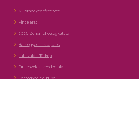
A Bornegyed története
Pincejárat
2026 Zenei Tehetségkutató
Bornegyed Társasjáték
Látnivalók, Térkép
Pincészetek, vendéglátás
Bornegyed Youtube
Hírlevél feliratkozás
36. Budafoki Pezsgő- és Borfesztivál
Kapcsolat
A XXII. kerület – Budafok-Tétény turisztikai,