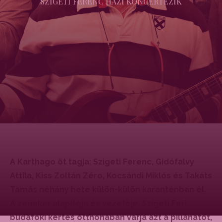
SZIGETI FERENC HÁZI KONCERTEZIK
A Karthago öt tagja: Szigeti Ferenc, Gidófalvy
Attila, Kiss Zoltán Zéro, Kocsándi Miklós és Takáts
Tamás néhány hete külön-külön karanténban él.
A zenekar alapítója és vezetője, Szigeti Feri
budafoki kertes otthonában várja azt a pillanatot,