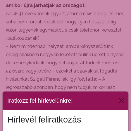
amikor újra járhatják az országot.
A fiúk 41 éve vannak együtt, ami nem kis dolog, és még
soha nem fordult velük elő, hogy ilyen hosszú ideig
külön legyenek egymástól, s csak telefonon keresztül
„találkozzanak”.
– Nem mindennapi helyzet, amibe kényszerültünk,
eddig csaknem negyven lekötött bulink ugrott a nyárig,
de reménykedünk, hogy néhányat át tudunk menteni
az őszre vagy jövőre – ezekkel a szavakkal fogadta
hívásunkat Szigeti Ferenc, aki így folytatta: – A
legrosszabb azonban, hogy nem tudjuk, mikor lesz
vége ennek az egésznek.
Iratkozz fel hírlevelünkre!
– Hogyan hidalják át a nehézségeket?
– A házamban van kialakítva a stúdió és a próbaterem,
Hírlevél feliratkozás
itt szoktunk a fiúkkal együtt gyakorolni, felkészülni egy-
egy koncertre és innen indulunk turnékra. Most a