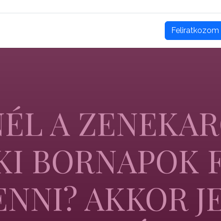
Feliratkozom
ÉL A ZENEKA
I BORNAPOK 
ENNI? AKKOR J