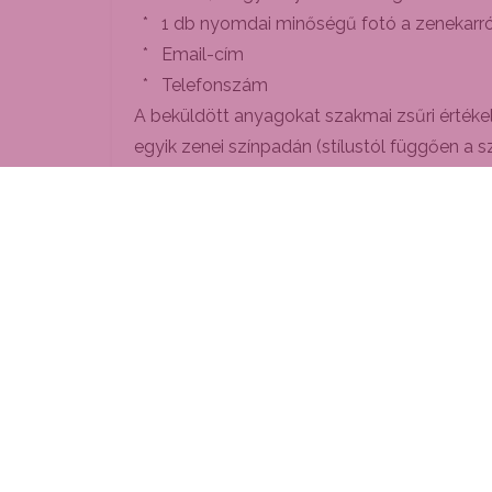
* 1 db nyomdai minőségű fotó a zenekarró
* Email-cím
* Telefonszám
A beküldött anyagokat szakmai zsűri értékel
egyik zenei színpadán (stílustól függően a s
programján. A fellépési lehetőséggel kapcs
Jelentkezési határidő: 2023. február 10. 
A döntőbe jutott versenyzők 2023 május 
Várjuk a jelentkezéseteket!
----------------------------------------------
*Versenyszabályzat
A nyertes zenekar/fellépő bruttó 300.000 F
bruttó 200.000 Ft hozzájárulást kap a kerül
kiállított számla előadóművészeti tevékenysé
azonban a
Budafoki Bornapok
-on, illetve