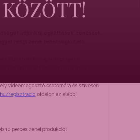
. KÖZÖTT!
tőséget adjunk új együttesek, zenészek
egyél részt zenei tehetségkutató
es Budafoki Pincejárat projekt
ívesen megmérettetnék magukat, a
amely videomegosztó csatornára és szívesen
hu/regisztracio
oldalon az alábbi
b 10 perces zenei produkciót