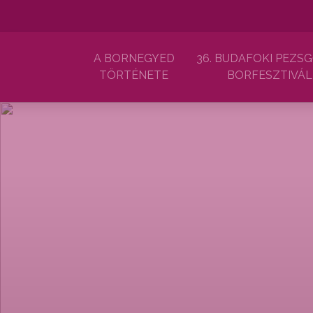
A BORNEGYED
36. BUDAFOKI PEZSG
TÖRTÉNETE
BORFESZTIVÁL