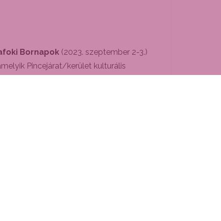
afoki Bornapok
(2023. szeptember 2-3.)
elyik Pincejárat/kerület kulturális
*
 a közönség előtt.
shez, a különdíjas zenekar/fellépő pedig
inden esetben számlával kell igazolni. A
tó verseny szervezője a Pincejárat projekt,
ny szervezőjével kell lebonyolítani