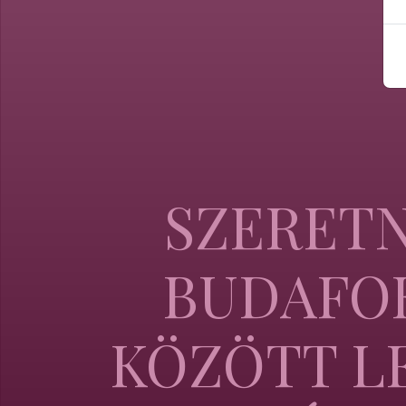
SZERETN
BUDAFOK
KÖZÖTT L