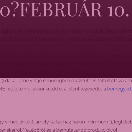
0?FEBRUÁR 10
tségkutató versenyét idén is megrendezzük, hogy lehe
n. Biztosítsd a helyed már most az előadók között, v
ben a bor és a kultúra kéz a kézben jár. Az idén 7 év
eni olyan fiatal zenészeknek, zenekaroknak, akik sz
k milyen a nagyközönség előtt játszani.
 dallal, amelyet jó minőségben rögzített és feltöltött val
 felületein is, akkor küldd el a jelentkezésedet a
bornegyed.
vimeo linkek), amely tartalmaz három minimum 3, legfeljeb
zenekarról/fellépőről és a bemutatandó produkciókról