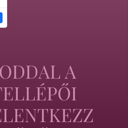
RODDAL A
FELLÉPŐI
ELENTKEZZ