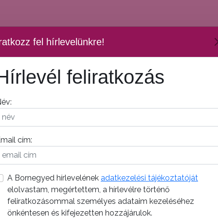
ratkozz fel hírlevelünkre!
Hírlevél feliratkozás
év:
mail cím:
A Bornegyed hírlevelének
adatkezelési tájékoztatóját
elolvastam, megértettem, a hírlevélre történő
feliratkozásommal személyes adataim kezeléséhez
önkéntesen és kifejezetten hozzájárulok.