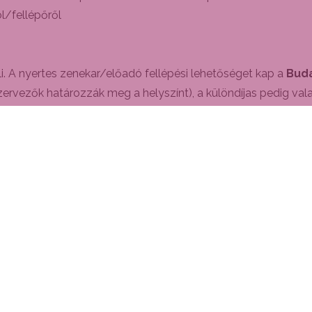
l/fellépőről
i. A nyertes zenekar/előadó fellépési lehetőséget kap a
Bud
zervezők határozzák meg a helyszínt), a különdíjas pedig valam
olatos további tudnivalókat a versenyszabályzat tartalmazza.
éjfél
6. 14.00-22.00 élőben mérik össze tudásukat a zsűri és
------------------------------------------------------------
t hozzájárulást kap a
Budafoki Bornapok
-on való megjelené
et valamely kulturális programján való megjelenéshez, amit m
gről vagy szállítási költségről szólhat. A zenei tehetségkuta
 a kerületi kulturális eseményen való fellépést az adott esemé