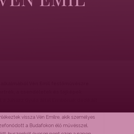
a alkalmából Vén Emil festőművészre
ortrék, a csendéletek és tájképek
 a Juhász Gyula által Emíliónak dedikált
emlékeztek vissza Vén Emilre, akik személyes
sszefonódott a Budafokon élő művésszel.
tt, huszonkét évesen pont ezen a napon,