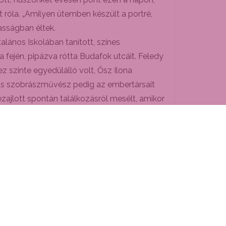
 róla. „Amilyen ütemben készült a portré,
asságban éltek.
lános Iskolában tanított, színes
a fején, pipázva rótta Budafok utcáit. Feledy
z szinte egyedülálló volt, Ősz Ilona
jas szobrászművész pedig az embertársait
zajlott spontán találkozásról mesélt, amikor
épei.
s részt vehettek a látogatók.
 Vén Emilről címmel az érdeklődők.
Kapcsolat