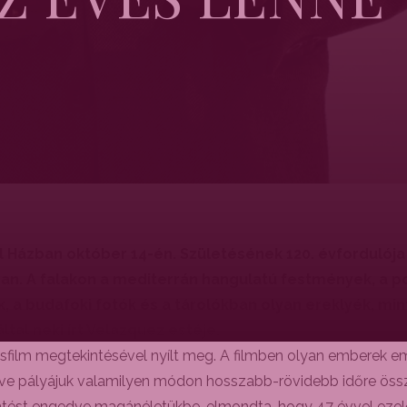
ál Házban október 14-én. Születésének 120. évfordulój
an. A falakon a mediterrán hangulatú festmények, a p
, a budafoki fotók és a tárolókban olyan ereklyék, mint
tal neki írt Velazquez estéje.
t kisfilm megtekintésével nyílt meg. A filmben olyan emberek 
illetve pályájuk valamilyen módon hosszabb-rövidebb időre ö
tést engedve magánéletükbe, elmondta, hogy 47 évvel ezelő