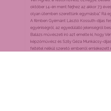
október 14-én ment férjhez az akkor 73 éves 
olyan ütemben szerettünk egymásba.” Rá egy
A filmben Gyémánt László Kossuth-díjas fest
egyéniségről, az egyedülálló jelenségről besz
Balázs művészeti író azt emelte ki, hogy Vén
képzőművész és Szily Géza Munkácsy-díjas 
feltétel nélkül szerető emberről emlékezett
a Vén Emil kiállításon a festőművész melléje
A nagy sikernek örvendő film levetítése utá
A kiállítás 2023. január 13-ig tekinthető me
Tamás Angéla
Kieme