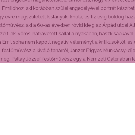
Emílióhoz, aki korábban szülei engedélyével portrét készített
 évre megszületett kislányuk, Imola, és tíz évig boldog ház
őművész, aki a 60-as években rövid ideig az Árpád utcai Álta
élt, aki vörös, hátravetett sállal a nyakában, baszk sapkával 
 Emil soha nem kapott negatív véleményt a kritikusoktól, és e
festőművész a kiváló tanárról, Janzer Frigyes Munkácsy-dí
 meg. Pállay József festőművész egy a Nemzeti Galériában le
 szegődött és az iránt érdeklődött, hogy tetszenek-e neki a k
n, a pezsgős koccintást követően rendhagyó tárlatvezetésen i
g a Vén Emil Galériában, a kisfilmet a YouTube-on találják meg
lt oldalak