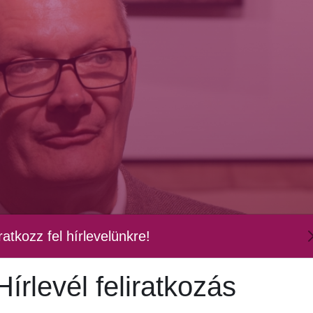
ratkozz fel hírlevelünkre!
Hírlevél feliratkozás