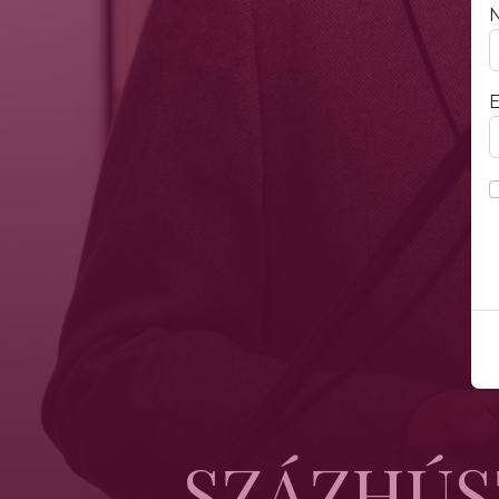
N
E
SZÁZHÚS