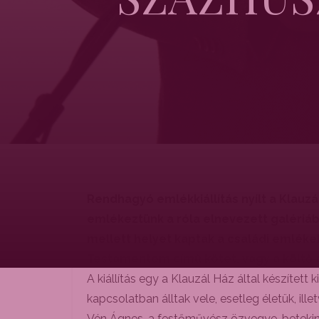
Rendhagyó emlékkiállítás nyílt a Klauz
emlékeztünk a róla elnevezett galériáb
mellett helyet kaptak a családi emlékek
Testamentom című kötet, vagy a költő ál
A kiállítás egy a Klauzál Ház által készítet
kapcsolatban álltak vele, esetleg életük, 
Vén Ágnes, a festőművész özvegye, betekin