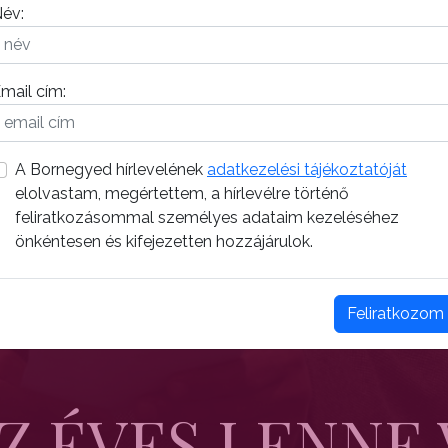
év:
mail cím:
A Bornegyed hírlevelének
adatkezelési tájékoztatóját
elolvastam, megértettem, a hírlevélre történő
feliratkozásommal személyes adataim kezeléséhez
önkéntesen és kifejezetten hozzájárulok.
Feliratkozom
Z ÉVES LENNE 