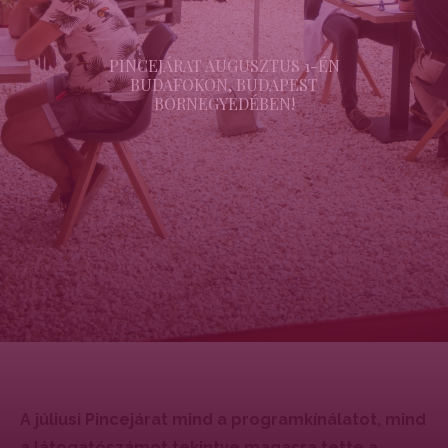
PINCEJÁRAT AUGUSZTUS 1-ÉN
BUDAFOKON, BUDAPEST
BORNEGYEDÉBEN!
A júliusi Pincejárat mind a programkínálatot, mind
a látogatószámot tekintve magasra tette a