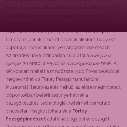
lécet. A szervezők azonban nem kisebb feladatra
vállalkoztak, mint hogy augusztus 1-én ezt is
túlszárnyalják.
Aki lemaradt a Törley új nyári pezsgőlimonádéjáról, a
Limózáról, annak ismét itt a remek alkalom, hogy ezt
bepótolja, nem is akármilyen program kíséretében.
Az árkádos udvar színpadán, 18 órától a
Swing á la
Django
, 20 órától a
Myrtill és a Swinguistique
zenél. A
két koncert mellett a mindössze 1500 Ft-os belépővel,
megtekinthetik a Törley Pezsgőmanufaktúra
Múzeumát (tárlatvezetés nélkül), az előre meghirdetett
időpontokban betekintést nyerhetnek a
pezsgőkészítési technológiák rejtelmeit bemutató
pincesétán, megkóstolhatnak a
Törley
Pezsgőpincészet
által kínált egy pohár pezsgőt
(Törley Excellence Chardonnay vagy Sárgamuskotály).