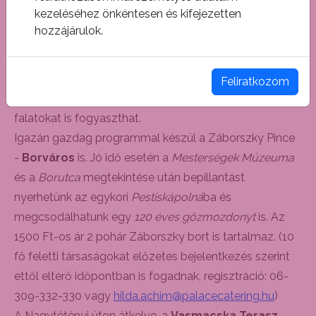
kezeléséhez önkéntesen és kifejezetten
teljesen berendezett igazi “kőházban”.
hozzájárulok.
Pár utcányira a barlanglakástól, a
Várszegi Pincészet
kertjében, különleges hangulatú borkóstolón
találkozhat a Dél-Balatoni Borvidék ízeivel, valamint a
Feliratkozom
finom borok mellé látványkonyhában készült ízletes
falatokat is fogyaszthat.
Igazán gazdag programmal készül a Záborszky Pince
-
Borváros
is. Jó idő esetén a
Mesterségek Múzeuma
és a
Borutca
megtekintése után bepillantást
nyerhetünk az egykori
Pestiskápolná
ba és
megcsodálhatunk egy
120 éves gőzmozdonyt
is. Az
1500 Ft-os ár 2 pohár Záborszky bort is tartalmaz. (10
fő feletti társaságokat előzetes bejelentkezés szerint
ettől eltérő időpontban is fogadnak, regisztráció: 06-
309-332-330 vagy
hilda.achim@palacecatering.hu
)
A Nagytétényi úton átkelve, a
Vasmacska Terasz