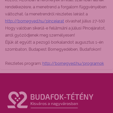
rendelkezésre, a menetrend a forgalom függvényében
változhat. (a menetrendről részletes leírást a
http://bornegyed.hu/pincejarat
olvashat július 27-től)
Hogy valóban sikerül-e felülmúlni a júliusi Pincejáratot,
arról győződjenek meg személyesen!
Éljük át együtt a pezsgő borkalandot augusztus 1-én
szombaton, Budapest Bornegyedében, Budafokon!
Részletes program:
http://bornegyed.hu/programok