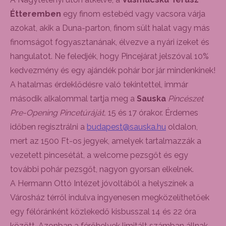
Étteremben
egy finom estebéd vagy vacsora várja
azokat, akik a Duna-parton, finom sült halat vagy más
finomságot fogyasztanának, élvezve a nyári ízeket és
hangulatot. Ne feledjék, hogy Pincejárat jelszóval 10%
kedvezmény és egy ajándék pohár bor jár mindenkinek!
A hatalmas érdeklődésre való tekintettel, immár
második alkalommal tartja meg a
Sauska
Pincészet
Pre-Opening Pincetúráját,
15 és 17 órakor. Érdemes
időben regisztrálni a
budapest@sauska.hu
oldalon,
mert az 1500 Ft-os jegyek, amelyek tartalmazzák a
vezetett pincesétát, a welcome pezsgőt és egy
további pohár pezsgőt, nagyon gyorsan elkelnek.
A Hermann Ottó Intézet jóvoltából a helyszínek a
Városház térről indulva ingyenesen megközelíthetőek
egy félóránként közlekedő kisbusszal 14 és 22 óra
között. Azonban a férőhelyek limitált számban állnak