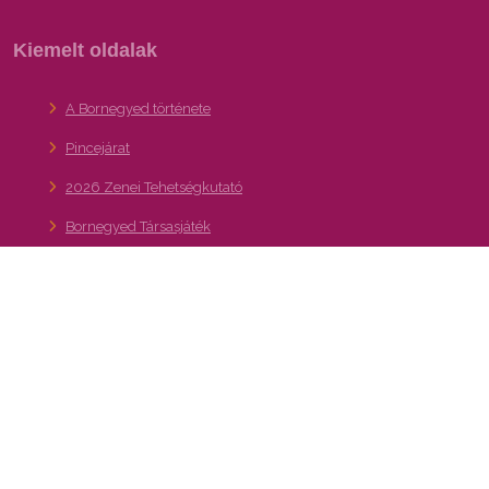
Kiemelt oldalak
A Bornegyed története
Pincejárat
2026 Zenei Tehetségkutató
Bornegyed Társasjáték
Látnivalók, Térkép
Pincészetek, vendéglátás
Bornegyed Youtube
Hírlevél feliratkozás
36. Budafoki Pezsgő- és Borfesztivál
Kapcsolat