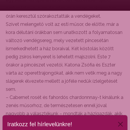
borkóstolóval. A műfaj jeles művészei csaknem két
órán keresztül szórakoztatták a vendégeket.
Szívet melengető volt az esti műsor, de előtte, már a
kora délutáni órákban sem unatkozott a folyamatosan
változó vendégsereg, mely vezetett pincesétán
ismerkedhetett a ház boraival. Két kóstolás között
pedig zsíros kenyeret is lehetett majszolni. Este 7
órakor a pincészet vezetői, Katona Zsófia és Eszter
várta az operettrajongókat, akik nem vetik meg a nagy
slágerek élvezete mellett a jóféle nedűk ízlelgetését
sem.
– Cabernet rosét és fahordós chardonnnay-t kínálunk a
zenés műsorhoz, de természetesen ennél jóval
nagyobb a választékunk – mondták a házigazdák, akik
maguk is szívesen hallgatták az ismert melódiákat.
Iratkozz fel hírlevelünkre!
Nagy sikert arattak például a Mondd meg, hogy