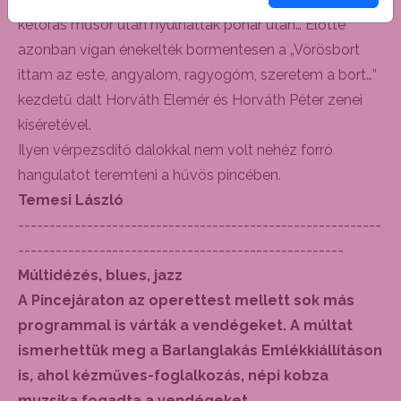
kétórás műsor után nyúlhattak pohár után… Előtte
azonban vígan énekelték bormentesen a „Vörösbort
ittam az este, angyalom, ragyogóm, szeretem a bort…”
kezdetű dalt Horváth Elemér és Horváth Péter zenei
kíséretével.
Ilyen vérpezsdítő dalokkal nem volt nehéz forró
hangulatot teremteni a hűvös pincében.
Temesi László
----------------------------------------------------------
----------------------------------------------------
Múltidézés, blues, jazz
A Pincejáraton az operettest mellett sok más
programmal is várták a vendégeket. A múltat
ismerhettük meg a Barlanglakás Emlékkiállításon
is, ahol kézműves-foglalkozás, népi kobza
muzsika fogadta a vendégeket.