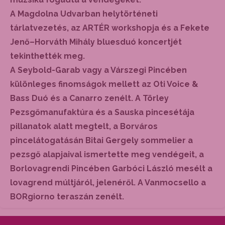
A Magdolna Udvarban helytörténeti
tárlatvezetés, az ARTÉR workshopja és a Fekete
Jenő–Horváth Mihály bluesduó koncertjét
tekinthették meg.
A Seybold-Garab vagy a Várszegi Pincében
különleges finomságok mellett az Oti Voice &
Bass Duó és a Canarro zenélt. A Törley
Pezsgőmanufaktúra és a Sauska pincesétája
pillanatok alatt megtelt, a Borváros
pincelátogatásán Bitai Gergely sommelier a
pezsgő alapjaival ismertette meg vendégeit, a
Borlovagrendi Pincében Garbóci László mesélt a
lovagrend múltjáról, jelenéről. A Vanmocsello a
BORgiorno teraszán zenélt.