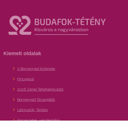
Kiemelt oldalak
A Bornegyed története
Pincejárat
2026 Zenei Tehetségkutató
Bornegyed Társasjáték
Látnivalók, Térkép
Pincészetek, vendéglátás