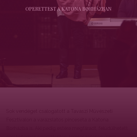
OPERETTEST A KATONA BORHÁZBAN
Sok vendéget csalogatott a Tavaszi Művészeti
Fesztiválon a varázslatos pinceséta a Katona
Borházba is. Aki pedig estére megfáradt, felüdülhetett
egy kellemes operettesten, természetesen újabb