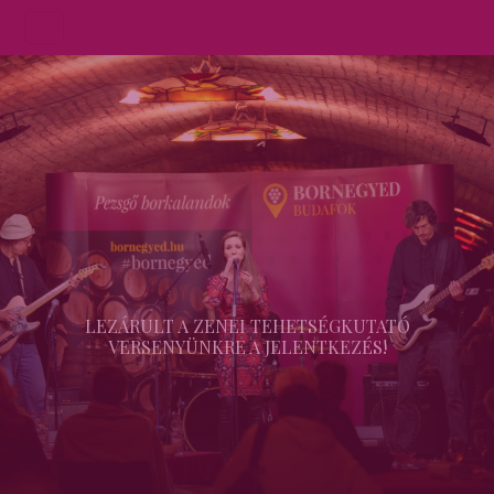
LEZÁRULT A ZENEI TEHETSÉGKUTATÓ
VERSENYÜNKRE A JELENTKEZÉS!