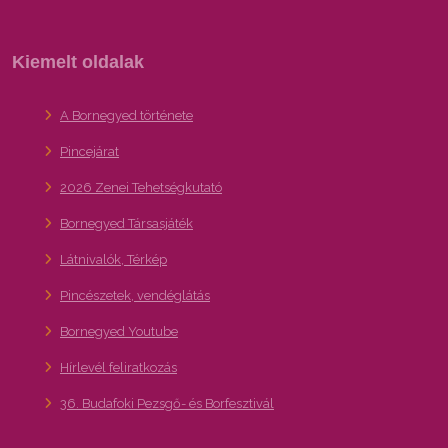
Kiemelt oldalak
A Bornegyed története
Pincejárat
2026 Zenei Tehetségkutató
Bornegyed Társasjáték
Látnivalók, Térkép
Pincészetek, vendéglátás
Bornegyed Youtube
Hírlevél feliratkozás
36. Budafoki Pezsgő- és Borfesztivál