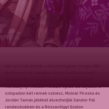
Két idősödő ember, a tisztességben megőszült
professzor és páciense kései találkozásának
lehetünk tanúi január 30-án a Klauzál Házban.
Alekszej Ny. Arbuzov kétszereplős darabjában a
színpadon két remek színész, Molnár Piroska és
Jordán Tamás játékát élvezhetjük Sándor Pál
rendezésében és a Rózsavölgyi Szalon