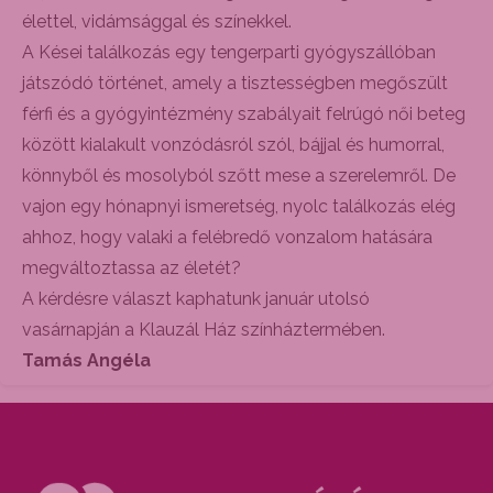
élettel, vidámsággal és színekkel.
A Kései találkozás egy tengerparti gyógyszállóban
játszódó történet, amely a tisztességben megőszült
férfi és a gyógyintézmény szabályait felrúgó női beteg
között kialakult vonzódásról szól, bájjal és humorral,
könnyből és mosolyból szőtt mese a szerelemről. De
vajon egy hónapnyi ismeretség, nyolc találkozás elég
ahhoz, hogy valaki a felébredő vonzalom hatására
megváltoztassa az életét?
A kérdésre választ kaphatunk január utolsó
vasárnapján a Klauzál Ház színháztermében.
Tamás Angéla