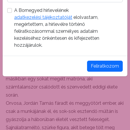
Örkény Színház Macskajáték című előadásában
A Bornegyed hírlevelének
kerültünk össze, majd sorban jöttek a Rózsavölgyi
adatkezelési tájékoztatóját
elolvastam,
Szalon darabjai, a Romance.com, a Tisztelt hazudozó
megértettem, a hírlevélre történő
és a Kései találkozás…Talán elhiszik nekem, hogy az
feliratkozásommal személyes adataim
egyik legkedvesebb női partnerem Molnár Piroska –
kezeléséhez önkéntesen és kifejezetten
hozzájárulok.
mondta egy korábbi interjú alkalmával Jordán Tamás
Kossuth- és Jászai Mari-díjas színművész.
A „beteg”, a Kossuth- és Jászai Mari-díjas Molnár
Feliratkozom
Piroska az egyik percben fiatal lányként kacérkodik, a
másikban egy sokat megélt matróna, aki
számtalanszor csalódott és szenvedett eddigi élete
során.
Orvosa, Jordán Tamás fáradt és meggyötört ember, aki
csak a munkájának él, és sok-sok esztendő múltán is
gyászolja a háborúban életét vesztett feleségét.
Sajnálatraméltó, szürke figura, akit betege tölt meg