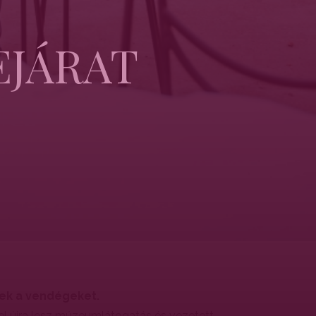
EJÁRAT
tek a vendégeket.
ttel újra lesz múzeumlátogatás és vezetett