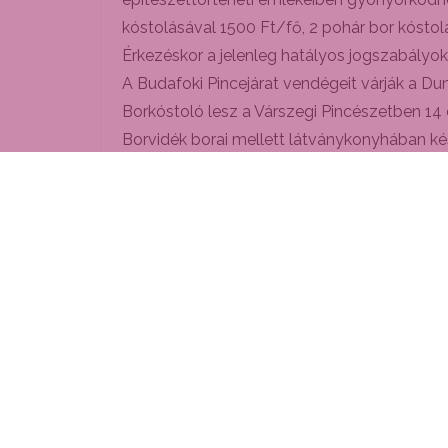
kóstolásával 1500 Ft/fő, 2 pohár bor kóstolá
Érkezéskor a jelenleg hatályos jogszabályok
A Budafoki Pincejárat vendégeit várják a Dun
Borkóstoló lesz a Várszegi Pincészetben 14 
Borvidék borai mellett látványkonyhában kés
Melange játszik.
A zene és a gasztrono´mia kap főszerepet a 
Előzetes regisztrációval (+36-70/313-2978
14.30-tól 19.30-ig pedig a Matucsek Duó muzs
utcai házak címmel, Garbóci László vezetésé
Seybold–Garab Pincében. Ez a program is el
Ismét lesz vacsorával egybekötött pincekvíz
bort nyerhet.
A program előzetes regisztrációhoz kötött, j
www.facebook.com/borkoltok
címen. A menü
megerősíteni. A helyszínen készpénzben fiz