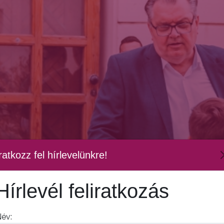
ratkozz fel hírlevelünkre!
Hírlevél feliratkozás
év: