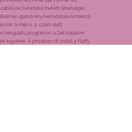
 szabályok betartása mellett lehetséges.
 alkalmas igazolvány bemutatása kötelező.
szon, a Hajó u. 2. szám alatt.
ges hangulatú programon a Dél-balatoni
s ingyenes. A pincében 16 órától a Fluffy
20 óra között, a Péter-Pál u. 39.-ben.
lt csülköt is, amelynek az ára: 3500 Ft.
kus helytörténeti sétája is Mesélő Péter-Pál
kóstolót és a frissen sült perecet a
i Mór u. 26.-ban. A győztes csapat 1 üveg
tokpince@gmail.com
vagy messengeren a
enü árának előzetes utalásával tudják