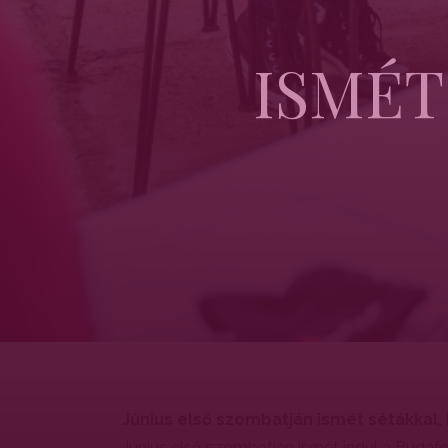
ISMÉT
Június első szombatján ismét sétákkal
Június első szombatján ismét indul a Budafok