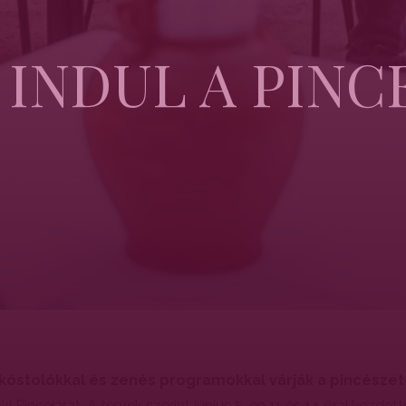
 INDUL A PINC
, kóstolókkal és zenés programokkal várják a pincésze
i Pincejárat. A tervek szerint június 5-én 11 és 14 órai kezde