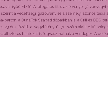
sával 1900 Ft/fő. A látogatás itt is az érvényes járványügyi
 szerint a védettségi igazolvány és a személyi azonosításra
a-parton, a DunaFok Szabadidőparkban is, a Grill és BBQ tera
és 23 óra között, a Nagytétényi út 70. szám alatt. A különle
zült ízletes falatokat is fogyaszthatnak a vendégek. A belépé
több sza´z e´ves Seybold–Garab Pincében is június 5-én 14 és 
 vagy
orszagcimer@gmail.com
) fogyaszthatunk kemencében sü
ikál. A pincéből indul a Budafoki Pincejárat szokásos temati
vel. A csomag ára 2200 Ft, amely tartalmazza a 2 tételes bor
őzetes regisztra´co´hoz kötött.
 a Borköltők Pince Étteremben 18 óra és 21.30 között a Jóka
únius 3-án reggel 8 óráig lehet jelentkezni e-mailen a
borkol
t is addig lehet kiválasztani. A jelentkezést a választott m
ethető a többi fogyasztás.