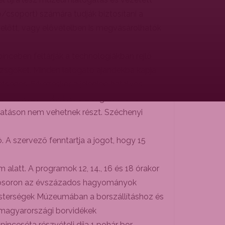
/csoport) számára tudják biztosítani a
 előtt, vagy elővételben is megvásárolhatók
incében feltárják a technológiákban rejlő
ezsgőket. Minden látogató ajándékba kapja
tséges. Érkezéskor a jelenleg hatályos
 kötelező. Feltétele a látogatásnak a
ogatáson nem vehetnek részt. Széchenyi
 A szervező fenntartja a jogot, hogy 15
alatt. A programok 12, 14., 16 és 18 órakor
hordósoron az évszázados hagyományok
esterségek Múzeumában a borszállításhoz és
 magyarországi borvidékek
inceséta részvételi díja 1 pohár bor