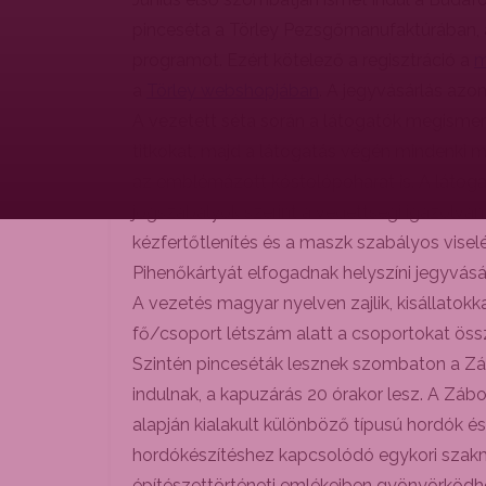
pinceséta a Törley Pezsgőmanufaktúrában, a
programot. Ezért kötelező a regisztráció a
m
a
Törley webshopjában
. A jegyvásárlás az
A vezetett séta során a látogatók megismerh
titkokat, majd a látogatás végén mindenki 
az emblémázott kóstolópoharat is. A látogat
jogszabályok szerint a védettségi igazolván
kézfertőtlenítés és a maszk szabályos visel
Pihenőkártyát elfogadnak helyszíni jegyvásá
A vezetés magyar nyelven zajlik, kisállatok
fő/csoport létszám alatt a csoportokat össz
Szintén pinceséták lesznek szombaton a Zábo
indulnak, a kapuzárás 20 órakor lesz. A Zá
alapján kialakult különböző típusú hordók
hordókészítéshez kapcsolódó egykori szakmá
építészettörténeti emlékeiben gyönyörködhet 