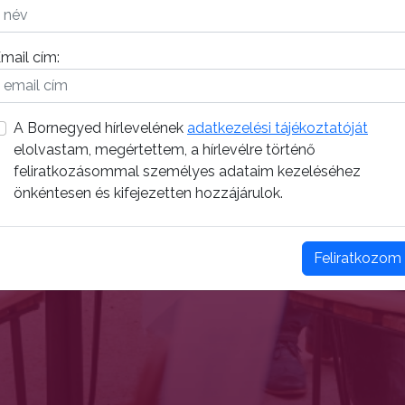
mail cím:
A Bornegyed hírlevelének
adatkezelési tájékoztatóját
elolvastam, megértettem, a hírlevélre történő
feliratkozásommal személyes adataim kezeléséhez
önkéntesen és kifejezetten hozzájárulok.
Feliratkozom