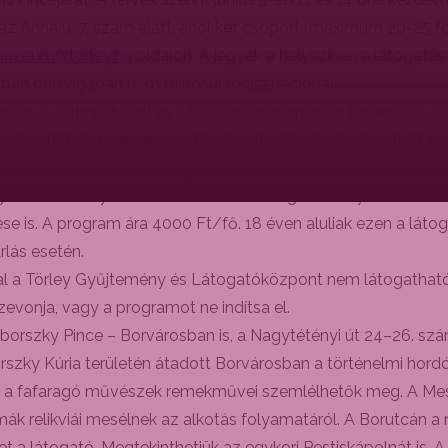
z Anna u. 7. szám alatt, ahol két csoport (maximum 20-25 fő
uzeum@torley.hu
oldalon. A jegyek a helyszínen a látogatás
onban önmagában nem minősül regisztrációnak.
etik a Törley család és a hazai pezsgőgyártás történetét, a p
megkóstolhatja a megismert technológiák alapján készített p
ás az érvényes járványügyi szabályok betartása mellett lehe
y és a személyi azonosításra alkalmas igazolvány bemutatása
ése is. A program ára 4000 Ft/fő. 18 éven aluliak ezen a lát
rlás esetén.
kal a Törley Gyűjtemény és Látogatóközpont nem látogatható.
evonja, vagy a programot ne indítsa el.
rszky Pince – Borvárosban is, a Nagytétényi út 24–26. szám 
borszky Kúria területén átadott Borvárosban a történelmi 
 és a fafaragó művészek remekművei szemlélhetők meg. A M
k relikviái mesélnek az alkotás folyamatáról. A Borutcán a
a látogató. Megtekinthetjük az egykori Pestiskápolnát is. A p