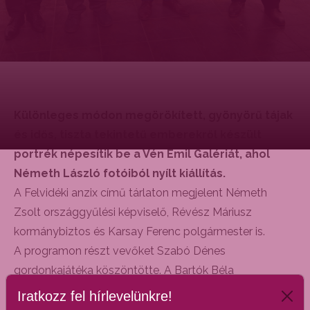
Különleges módon megörökített, gyönyörű tájak
és idős, tiszta tekintetű emberekről készült
portrék népesítik be a Vén Emil Galériát, ahol
Németh László fotóiból nyílt kiállítás.
A Felvidéki anzix című tárlaton megjelent Németh
Zsolt országgyűlési képviselő, Révész Máriusz
kormánybiztos és Karsay Ferenc polgármester is.
A programon részt vevőket Szabó Dénes
gordonkajátéka köszöntötte. A Bartók Béla
Zeneművészeti és Hangszerészképző Gyakorló
Iratkozz fel hírlevelünkre!
Szakgimnázium 11. osztályos tanulója elsőként