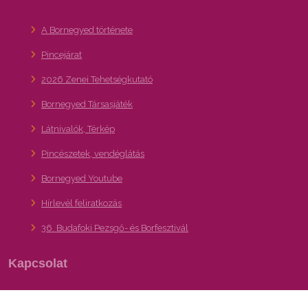
A Bornegyed története
Pincejárat
2026 Zenei Tehetségkutató
Bornegyed Társasjáték
Látnivalók, Térkép
Pincészetek, vendéglátás
Bornegyed Youtube
Hírlevél feliratkozás
36. Budafoki Pezsgő- és Borfesztivál
Kapcsolat
A XXII. kerület – Budafok-Tétény turisztikai,