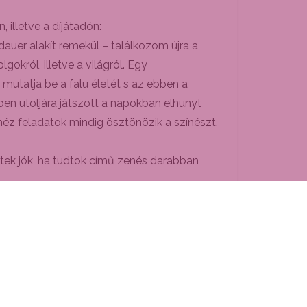
 illetve a díjátadón:
auer alakít remekül – találkozom újra a
okról, illetve a világról. Egy
 mutatja be a falu életét s az ebben a
en utoljára játszott a napokban elhunyt
héz feladatok mindig ösztönözik a színészt,
etek jók, ha tudtok című zenés darabban
ociálisan érzékeny, nagyon ritkán. Szép
val, Sopronban is játszik, és megrendezi a