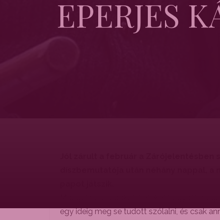
EPERJES K
Jól zárult a február a Zárójelentésben 
díszbemutatója után néhány nappal, a 
papot játszik.
Mozgalmas napokat, heteket hagyott maga mö
egy ideig meg se tudott szólalni, és csak 