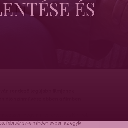
LENTÉSE ÉS
stván rendező legújabb filmjének
en élő színművész ebben a filmben
adáson, hogy amikor értesült a jó hírről,
os, február 17-e minden évben az egyik