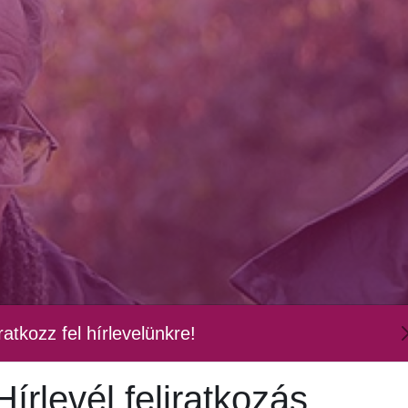
ratkozz fel hírlevelünkre!
Hírlevél feliratkozás