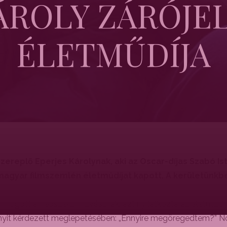
ÁROLY ZÁRÓJE
ÉLETMŰDÍJA
szereplő Eperjes Károlynak, aki az Oscar-díjas Szabó I
magyar filmszemlén életműdíjat kapott. A kerületünkb
gött a népszerű művész, aki azt nyilatkozta az életműdíj-át
annyit kérdezett meglepetésében: „Ennyire megöregedtem?” N