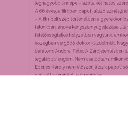
legnagyobb ünnepe – azóta két hatos szere
A 66 éves, a filmben papot játszó színésznek
– A filmbeli szép történetben a gyerekkori 
falunkban, ahová kényszernyugdíjazása után, k
felelősségteljes helyzetben vagyunk, amikor a
közegben vergődő doktor küzdelmeit. Nagy él
barátom, Andorai Péter. A Zárójelentésben s
legalábbis engem. Nem csalódtam, mikor vi
Eperjes Károly nem először játszik papot, s
nyújtott szerepéről ezt mondta:
– Játszottam már papot, szentet is az é
feladat, igazi öröm!
A színművész számára az elkövetkezendő hete
Rómeó és Júliát.
(Temesi László)