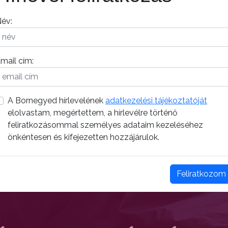
év:
mail cím:
A Bornegyed hírlevelének
adatkezelési tájékoztatóját
elolvastam, megértettem, a hírlevélre történő
feliratkozásommal személyes adataim kezeléséhez
önkéntesen és kifejezetten hozzájárulok.
Feliratkozom