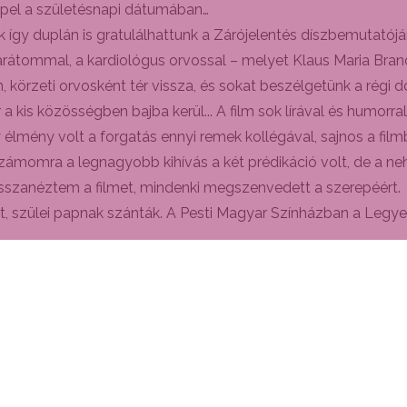
pel a születésnapi dátumában…
 így duplán is gratulálhattunk a Zárójelentés díszbemutatóján,
barátommal, a kardiológus orvossal – melyet Klaus Maria Brand
örzeti orvosként tér vissza, és sokat beszélgetünk a régi dolg
 kis közösségben bajba kerül... A film sok lírával és humorral
mény volt a forgatás ennyi remek kollégával, sajnos a filmb
zámomra a legnagyobb kihívás a két prédikáció volt, de a ne
sszanéztem a filmet, mindenki megszenvedett a szerepéért.
őt, szülei papnak szánták. A Pesti Magyar Színházban a Legy
letemben, de olyat, aki egyszerre humoros, lírai és sz
kben sincs leállás, járja az országot istenes verses műsorá