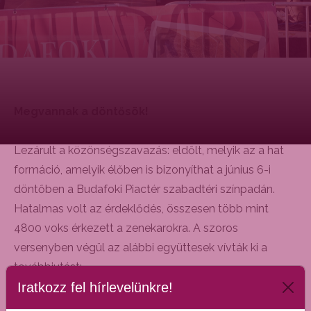
Megvannak a döntősök!
Lezárult a közönségszavazás: eldőlt, melyik az a hat
formáció, amelyik élőben is bizonyíthat a június 6-i
döntőben a Budafoki Piactér szabadtéri színpadán.
Hatalmas volt az érdeklődés, összesen több mint
4800 voks érkezett a zenekarokra. A szoros
versenyben végül az alábbi együttesek vívták ki a
továbbjutást:
Iratkozz fel hírlevelünkre!
A döntőbe jutott zenekarok: