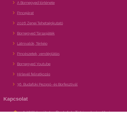
A Bornegyed története
Pincejárat
2026 Zenei Tehetségkutató
Bornegyed Társasjáték
Látnivalók, Térkép
Pincészetek, vendéglátás
Bornegyed Youtube
Hírlevél feliratkozás
36. Budafoki Pezsgő- és Borfesztivál
Kapcsolat
A XXII. kerület – Budafok-Tétény turisztikai,
gasztronómiai és kulturális programajánló