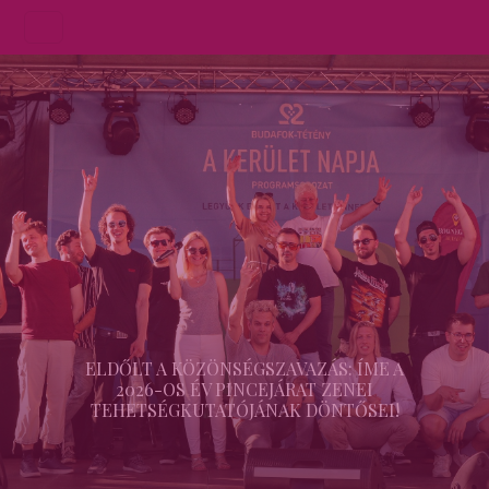
ELDŐLT A KÖZÖNSÉGSZAVAZÁS: ÍME A
2026-OS ÉV PINCEJÁRAT ZENEI
TEHETSÉGKUTATÓJÁNAK DÖNTŐSEI!