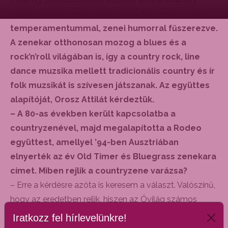
legismertebb előadóitól játszottak magyaros
temperamentummal, zenei humorral fűszerezve.
A zenekar otthonosan mozog a blues és a
rock’n’roll világában is, így a country rock, line
dance muzsika mellett tradicionális country és ír
folk muzsikát is szívesen játszanak. Az együttes
alapítóját, Orosz Attilát kérdeztük.
– A 80-as években került kapcsolatba a
countryzenével, majd megalapította a Rodeo
együttest, amellyel ’94-ben Ausztriában
elnyerték az év Old Timer és Bluegrass zenekara
címet. Miben rejlik a countryzene varázsa?
– Erre a kérdésre azóta is keresem a választ. Valószínű,
hogy az eredetben rejlik, hiszen az Óvilág számos
nációja hozzáadott valamit a saját folkkultúrájából. A
Iratkozz fel hírlevelünkre!
legerősebb hatása az ír, skót, angolszász instrumentális