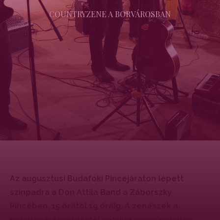
COUNTRYZENE A BORVÁROSBAN
Az augusztusi Budafoki Pincejáraton lépett
színpadra a Don Attila Band a Záborszky
Pincében, 15 órától 19 óráig. A zenészek a
country örökzöldektől kezdve a new country