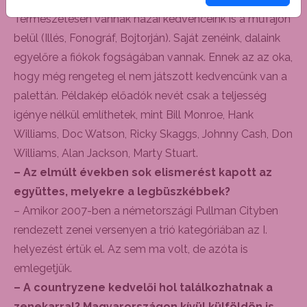
Természetesen vannak hazai kedvenceink is a műfajon
belül (Illés, Fonográf, Bojtorján). Saját zenéink, dalaink
egyelőre a fiókok fogságában vannak. Ennek az az oka,
hogy még rengeteg el nem játszott kedvencünk van a
palettán. Példakép előadók nevét csak a teljesség
igénye nélkül említhetek, mint Bill Monroe, Hank
Williams, Doc Watson, Ricky Skaggs, Johnny Cash, Don
Williams, Alan Jackson, Marty Stuart.
– Az elmúlt években sok elismerést kapott az
együttes, melyekre a legbüszkébbek?
– Amikor 2007-ben a németországi Pullman Cityben
rendezett zenei versenyen a trió kategóriában az I.
helyezést értük el. Az sem ma volt, de azóta is
emlegetjük.
– A countryzene kedvelői hol találkozhatnak a
zenekarral? Magyarországon kívül külföldön is