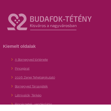
Kiemelt oldalak
A Bornegyed története
Pincejárat
2026 Zenei Tehetségkutató
Bornegyed Társasjáték
Látnivalók, Térkép
Pincészetek, vendéglátás