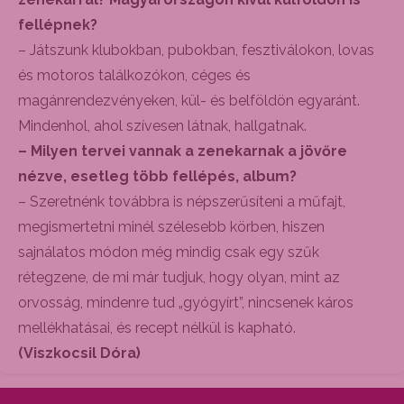
fellépnek?
– Játszunk klubokban, pubokban, fesztiválokon, lovas
és motoros találkozókon, céges és
magánrendezvényeken, kül- és belföldön egyaránt.
Mindenhol, ahol szívesen látnak, hallgatnak.
– Milyen tervei vannak a zenekarnak a jövőre
nézve, esetleg több fellépés, album?
– Szeretnénk továbbra is népszerűsíteni a műfajt,
megismertetni minél szélesebb körben, hiszen
sajnálatos módon még mindig csak egy szűk
rétegzene, de mi már tudjuk, hogy olyan, mint az
orvosság, mindenre tud „gyógyírt”, nincsenek káros
mellékhatásai, és recept nélkül is kapható.
(Viszkocsil Dóra)