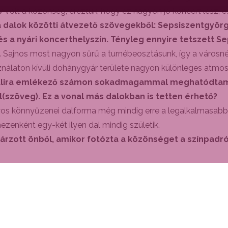
v volt a közönség, éreztük, hogy ez nagyon jó koncert lesz, és 
a dalok közötti átvezető szövegekből: Sepsiszentgyör
 és a nyári koncerthelyszín. Tényleg ennyire tetszett 
t. Sajnos most nagyon sűrű a turnébeosztásunk, így a város
nálaton kívüli dohánygyár területe nagyon különleges atmoszfé
 Julira emlékező számon sokadmagammal meghatódtam. A 
l(szöveg). Ez a vonal más dalokban is tetten érhető?
os könnyűzenei dalforma még mindig erre a legalkalmasabb.
ezenként egy-két ilyen dal mindig születik.
zott önből, amikor fotózta a közönséget a színpadról?
jnos a fotósunk nem lehetett velünk a borfesztiválon. Egyébké
 sok száz ember tud velük azonosulni, a sorainkba költözni.
 az egyik kedvenc lemezét a következő évben. Milyen má
ből még egy erős hónap van hátra. Ezután november 4-én, az
certen. Az őszi hónapokban új dalokon dolgozunk, a tervek 