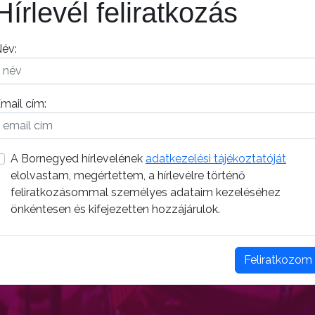
Hírlevél feliratkozás
év:
mail cím:
A Bornegyed hírlevelének
adatkezelési tájékoztatóját
elolvastam, megértettem, a hírlevélre történő
feliratkozásommal személyes adataim kezeléséhez
önkéntesen és kifejezetten hozzájárulok.
Feliratkozom