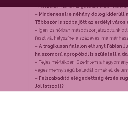
– Abszolút, már a hangbeállás alatt interaktí
– Mindenesetre néhány dolog kiderült 
Többször is szóba jött az erdélyi város
– Igen, zsinórban másodszor játszottunk ot
fesztivál helyszíne, a százéves, ma már hasz
– A tragikusan fiatalon elhunyt Fábián
ha szomorú apropóból is született a da
– Teljes mértékben. Szerintem a hagyomány
véges mennyiségű balladát bírnak el, de lem
– Felszabadító elégedettség érzés sugár
Jól látszott?
– Nem szoktam gyakran ilyet csinálni, de sa
látom, hogy a dalok önálló életre kelnek, és
– Elhangzott, hogy a zenekar eljátssza
– Tavasztól őszig intenzíven turnézunk, eb
közönség egy nagy közös idei budapesti kon