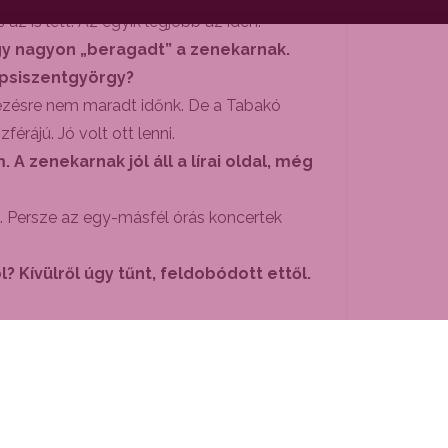
az is lett. Az egyik legjobb az idén.
gy nagyon „beragadt” a zenekarnak.
Sepsiszentgyörgy?
nézésre nem maradt időnk. De a Tabakó
rájú. Jó volt ott lenni.
zenekarnak jól áll a lírai oldal, még
 Persze az egy-másfél órás koncertek
 Kívülről úgy tűnt, feldobódott ettől.
nt persze, iszonyú jó érzés, amikor azt
s tervekkel várják a közeljövőt?
 Akvárium Klubban találkozhat velünk a
szerint több szerzeményünk is megjelenik