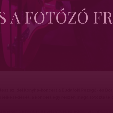
S A FOTÓZÓ 
 lesz az idei Konyha-koncert a Budafoki Pezsgő- és Bor
 lelkesedését, a koncert egy részén maga fotózta le 
zenekar, de mintha ez lett volna az eddigi leginkább s