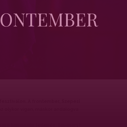
FRONTEMBER
fesztiválon. A frontember, Szepesi
az olykor vígan, máskor andalogva
odró hangulatú fellépés. Egyetért?