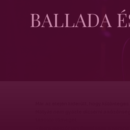
BALLADA É
Már az elején kiderült, hogy különleges
Mátyás nem győzte dicsérni a közönség
táncoló tömeget.
– Nem először járt Budafokon a Konyha 