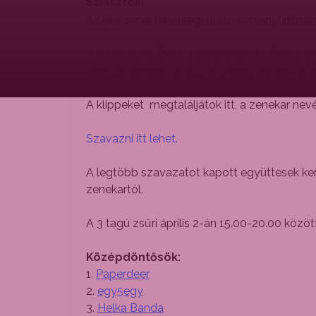
Sziasztok!
Az idei zenei tehetségkutató versenyünkben 
A középdöntőben a zenekarok az általuk bek
videója felkerül facebook oldalunkra és ide 
A klippeket megtaláljátok itt, a zenekar nevé
Szavazni itt lehet.
A legtöbb szavazatot kapott együttesek ker
zenekartól.
A 3 tagú zsűri április 2-án 15.00-20.00 közö
Középdöntősök:
1.
Paperdeer
2.
egy5egy
3.
Helka Banda