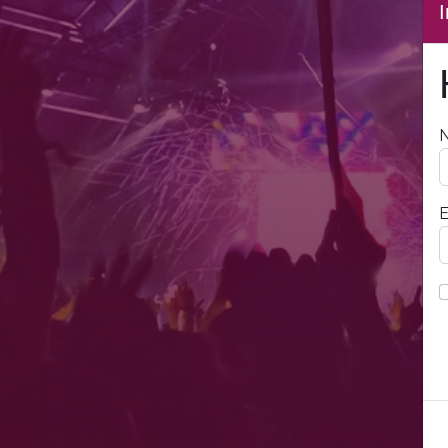
I
N
E