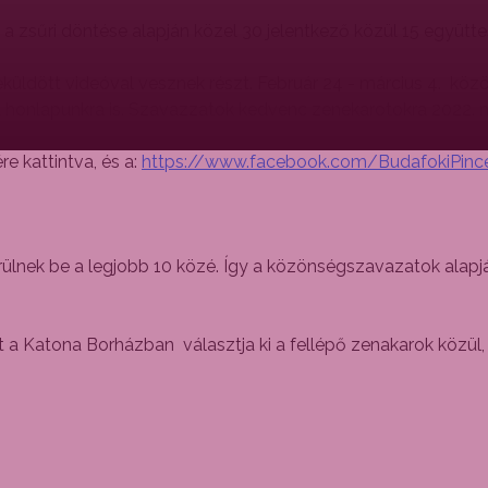
a zsűri döntése alapján közel 30 jelentkező közül 15 együttes
üldött videóval vesznek részt. Február 24 - március 4. köz
a honlapunkra is.
Szavazzatok kedvenc zenekarotokra 2022. má
re kattintva, és a:
https://www.facebook.com/Budaf
okiPinc
ülnek be a legjobb 10 közé. Így a közönségszavazatok alapj
tt a Katona Borházban választja ki a fellépő zenakarok közül, 