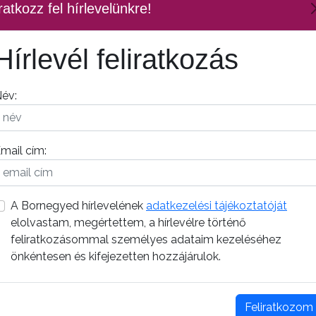
ratkozz fel hírlevelünkre!
Hírlevél feliratkozás
év:
mail cím:
A Bornegyed hírlevelének
adatkezelési tájékoztatóját
elolvastam, megértettem, a hírlevélre történő
feliratkozásommal személyes adataim kezeléséhez
önkéntesen és kifejezetten hozzájárulok.
Feliratkozom