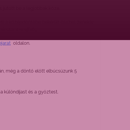
 jutott be a legjobbak közé.
ött a középdöntőbe bekerült összes zenekar
rcius 4-e éjfélig!
ejarat
oldalon.
án, még a döntő előtt elbúcsúzunk 5
a különdíjast és a győztest.