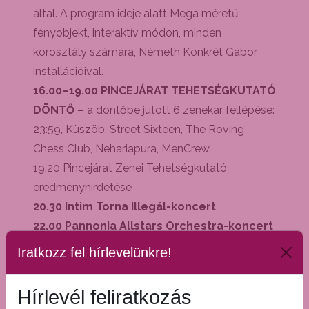
által. A program ideje alatt Mega méretű
fényobjekt, interaktív módon, minden
korosztály számára, Németh Konkrét Gábor
installációival.
16.00–19.00 PINCEJÁRAT TEHETSÉGKUTATÓ
DÖNTŐ –
a döntőbe jutott 6 zenekar fellépése:
23:59, Küszöb, Street Sixteen, The Roving
Chess Club, Nehariapura, MenCrew
19.20 Pincejárat Zenei Tehetségkutató
eredményhirdetése
20.30 Intim Torna Illegál-koncert
22.00 Pannonia Allstars Orchestra-koncert
– PASO Special
Iratkozz fel hírlevelünkre!
2026. június 7.
16.30 Goldi Geri interaktív gyerekshow
Hírlevél feliratkozás
18.00 Ocho Macho-koncert