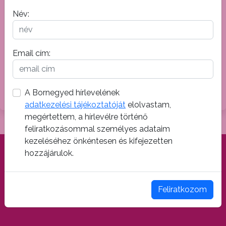
Kitelepülők a rendezvény időtartama
Név:
alatt:
Katona Borház
Soós István Borászati Technikum
Email cím:
Tangazdasága
Szeleshát Pincészet
A Bornegyed hírlevelének
Haggenmacher Sörcsarnok
adatkezelési tájékoztatóját
elolvastam,
megértettem, a hírlevélre történő
feliratkozásommal személyes adataim
kezeléséhez önkéntesen és kifejezetten
hozzájárulok.
Feliratkozom