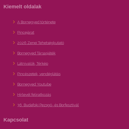
Kiemelt oldalak
A Bornegyed története
Pincejárat
2026 Zenei Tehetségkutató
Bornegyed Társasjáték
Látnivalók, Térkép
Pincészetek, vendéglátás
Bornegyed Youtube
Hírlevél feliratkozás
36. Budafoki Pezsgő- és Borfesztivál
Kapcsolat